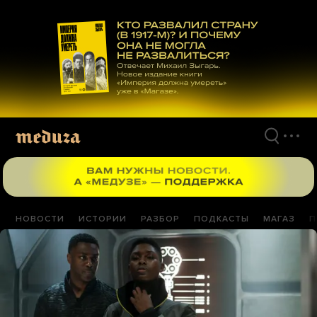
Перейти
к
материалам
НОВОСТИ
ИСТОРИИ
РАЗБОР
ПОДКАСТЫ
МАГАЗ
П