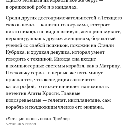
одного телепата на корабль все же берут —
в оранжевой робе и в кандалах.
Среди других достопримечательностей «Летящего
сквозь ночь» — капитан-голограмма, которого
никто никогда не видел вживую, женщина-мутант,
неравнодушная к другим женщинам, бородатый
ученый со слабой психикой, похожий на Стэнли
Кубрика, и хрупкая девушка, которая умеет
говорить с техникой. Иногда она входит
в компьютерные системы корабля, как в Матрицу.
Поскольку сериал в первые же пять минут
признается, что экспедиция закончится
катастрофой, то сюжет начинает напоминать
детектив Агаты Кристи. Главные
подозреваемые — телепат, инопланетяне, сам
корабль и полдюжины членов его экипажа.
«Летящие сквозь ночь». Трейлер
Netflix UK & Ireland