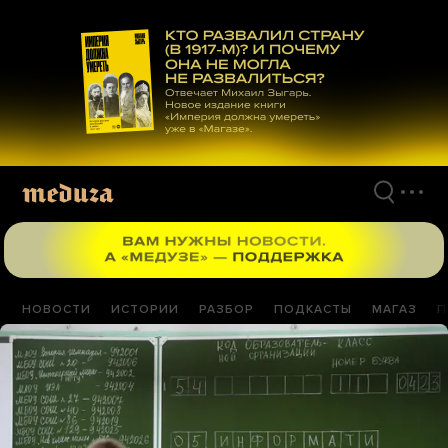
Перейти
к
материалам
НОВОСТИ
ИСТОРИИ
РАЗБОР
ПОДКАСТЫ
МАГАЗ
П