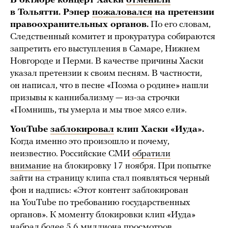
В октябре концерт Хаски
отменили
в Тольятти. Рэпер
пожаловался
на претензии
правоохранительных органов.
По его словам,
Следственный комитет и прокуратура собираются
запретить его выступления в Самаре, Нижнем
Новгороде и Перми. В качестве причины Хаски
указал претензии к своим песням. В частности,
он написал, что в песне «Поэма о родине» нашли
призывы к каннибализму — из-за строчки
«Помнишь, ты умерла и мы твое мясо ели».
YouTube
заблокировал
клип Хаски «Иуда».
Когда именно это произошло и почему,
неизвестно. Российские СМИ
обратили
внимание
на блокировку 17 ноября. При попытке
зайти на страницу клипа стал появляться черный
фон и надпись: «Этот контент заблокирован
на YouTube по требованию государственных
органов». К моменту блокировки клип «Иуда»
набрал более 5,6 миллиона просмотров.