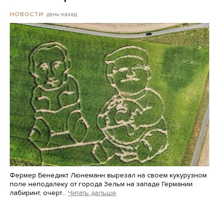
день назад
НОВОСТИ
Фермер Бенедикт Люнеманн вырезал на своем кукурузном
поле неподалеку от города Зельм на западе Германии
лабиринт, очерт…
Читать дальше
Martin Meissner / AP / Scanpix / LETA