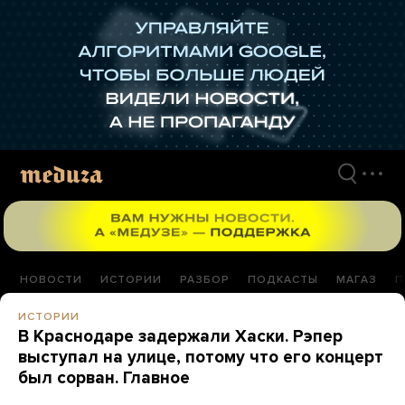
Перейти
к
материалам
НОВОСТИ
ИСТОРИИ
РАЗБОР
ПОДКАСТЫ
МАГАЗ
П
ИСТОРИИ
В Краснодаре задержали Хаски. Рэпер
выступал на улице, потому что его концерт
был сорван. Главное