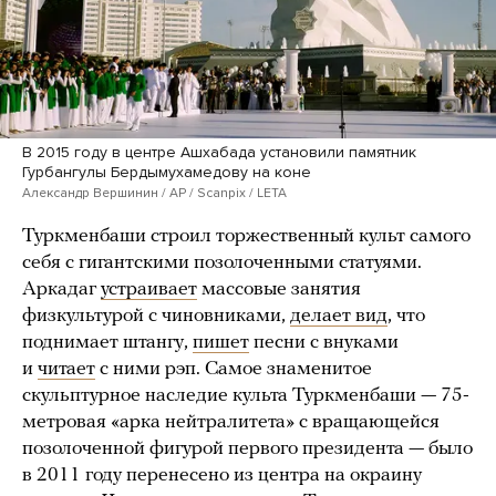
В 2015 году в центре Ашхабада установили памятник
Гурбангулы Бердымухамедову на коне
Александр Вершинин / AP / Scanpix / LETA
Туркменбаши строил торжественный культ самого
себя с гигантскими позолоченными статуями.
Аркадаг
устраивает
массовые занятия
физкультурой с чиновниками,
делает вид
, что
поднимает штангу,
пишет
песни с внуками
и
читает
с ними рэп. Самое знаменитое
скульптурное наследие культа Туркменбаши — 75-
метровая «арка нейтралитета» с вращающейся
позолоченной фигурой первого президента — было
в 2011 году перенесено из центра на окраину