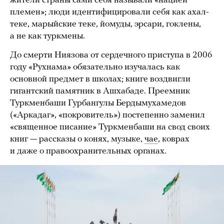
жители страны сами себя называли «нацией
племен»; люди идентифицировали себя как ахал-
теке, марыйские теке, йомуды, эрсари, гоклены,
а не как туркмены.
До смерти Ниязова от сердечного приступа в 2006
году «Рухнама» обязательно изучалась как
основной предмет в школах; книге воздвигли
гигантский памятник в Ашхабаде. Преемник
Туркменбаши Гурбангулы Бердымухамедов
(«Аркадаг», «покровитель») постепенно заменил
«священное писание» Туркменбаши на свод своих
книг — рассказы о конях, музыке,
чае
, коврах
и даже о правоохранительных органах.