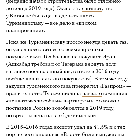
(недавно начало строительства было
отложено
до конца 2019 года). Эксперты
считают
, что
у Китая не было цели сделать плохо
Туркменистану — все дело в «плохом
планировании».
Пока же Туркменистану просто некуда
девать
газ:
он успел поссориться со всеми прочими
покупателями. Газ больше не покупает Иран
(Ашхабад требовал от Тегерана вернуть долг
за ранее поставленный газ, в итоге в 2016 году
вообще лишился этого покупателя). В том же году
закупки туркменского газа прекратил «Газпром» —
правительство Туркменистана
назвало
компанию
«неплатежеспособным партнером». Возможно,
поставки в Россию
возобновятся
в 2019 году,
но вряд ли цена на газ будет высокой.
В 2015–2016 годах экспорт
упал
на 41,5% и с тех
пор не восстановился. «Власти были вынуждены