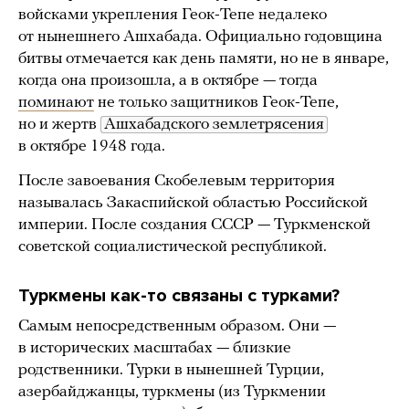
войсками укрепления Геок-Тепе недалеко
от нынешнего Ашхабада. Официально годовщина
битвы отмечается как день памяти, но не в январе,
когда она произошла, а в октябре — тогда
поминают
не только защитников Геок-Тепе,
но и жертв
Ашхабадского землетрясения
в октябре 1948 года.
После завоевания Скобелевым территория
называлась Закаспийской областью Российской
империи. После создания СССР — Туркменской
советской социалистической республикой.
Туркмены как-то связаны с турками?
Самым непосредственным образом. Они —
в исторических масштабах — близкие
родственники. Турки в нынешней Турции,
азербайджанцы, туркмены (из Туркмении