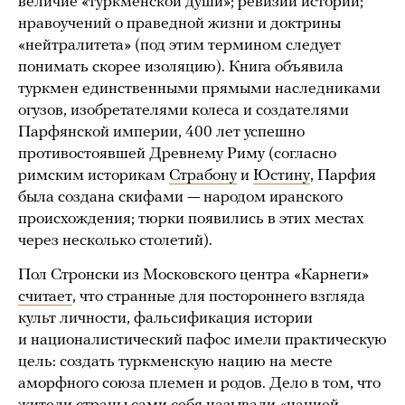
величие «туркменской души»; ревизии истории;
нравоучений о праведной жизни и доктрины
«нейтралитета» (под этим термином следует
понимать скорее изоляцию). Книга объявила
туркмен единственными прямыми наследниками
огузов, изобретателями колеса и создателями
Парфянской империи, 400 лет успешно
противостоявшей Древнему Риму (согласно
римским историкам
Страбону
и
Юстину
, Парфия
была создана скифами — народом иранского
происхождения; тюрки появились в этих местах
через несколько столетий).
Пол Стронски из Московского центра «Карнеги»
считает
, что странные для постороннего взгляда
культ личности, фальсификация истории
и националистический пафос имели практическую
цель: создать туркменскую нацию на месте
аморфного союза племен и родов. Дело в том, что