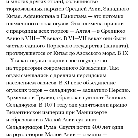
и многих других стран), большинство
тюркоязычных народов Средней Азии, Западного
Китая, Афганистана и Пакистана — это потомки
племенного союза огузов. Эти племена пришли
с прародины всех тюрков — Алтая — в Среднюю
Азию в VIII—IX веках. В VI—VII веках они были
частью единого Тюркского государства (каганата),
протянувшегося от Китая до Азовского моря. В IX
—X веках огузы создали свое государство
на территории современного Казахстана. Там
огузы смешались с древним персидским
населением оазисов. В XI веке объединение
огузских родов — сельджуки — захватило Персию,
Армению и Грузию, образовав султанат Великих
Сельджуков. В 1071 году они уничтожили армию
Византийской империи при Манцикерте
и образовали в Малой Азии султанат
Сельджукидов Рума. Спустя почти 400 лет один
из родов тюрок Малой Азии — османы —