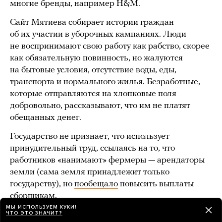
многие бренды, например H&M.
Сайт Мятиева собирает
истории
граждан
об их участии в уборочных кампаниях. Люди
не воспринимают свою работу как рабство, скорее
как обязательную повинность, но жалуются
на бытовые условия, отсутствие воды, еды,
транспорта и нормального жилья. Безработные,
которые отправляются на хлопковые поля
добровольно, рассказывают, что им не платят
обещанных денег.
Государство не признает, что использует
принудительный труд, ссылаясь на то, что
работников «нанимают» фермеры — арендаторы
земли (сама земля принадлежит только
государству), но
пообещало
повысить выплаты
сборщикам.
МЫ ИСПОЛЬЗУЕМ КУКИ!
ЧТО ЭТО ЗНАЧИТ?
Другое ограничение свобод, на которое указывают