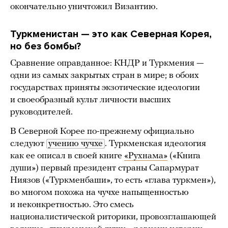
окончательно уничтожил Византию.
Туркменистан — это как Северная Корея,
но без бомбы?
Сравнение оправданное: КНДР и Туркмения —
одни из самых закрытых стран в мире; в обоих
государствах приняты экзотические идеологии
и своеобразный культ личности высших
руководителей.
В Северной Корее по-прежнему официально
следуют
учению чучхе
. Туркменская идеология
как ее описал в своей книге
«Рухнама»
(«Книга
души») первый президент страны Сапармурат
Ниязов («Туркменбаши», то есть «глава туркмен»),
во многом похожа на чучхе напыщенностью
и неконкретностью. Это смесь
националистической риторики, провозглашающей