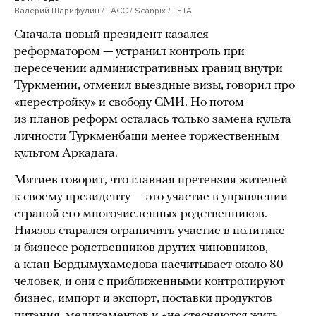
Валерий Шарифулин / ТАСС / Scanpix / LETA
Сначала новый президент казался
реформатором — устранил контроль при
пересечении административных границ внутри
Туркмении, отменил выездные визы, говорил про
«перестройку» и свободу СМИ. Но потом
из планов реформ осталась только замена культа
личности Туркменбаши менее торжественным
культом Аркадага.
Мятиев говорит, что главная претензия жителей
к своему президенту — это участие в управлении
страной его многочисленных родственников.
Ниязов старался ограничить участие в политике
и бизнесе родственников других чиновников,
а клан Бердымухамедова насчитывает около 80
человек, и они с приближенными контролируют
бизнес, импорт и экспорт, поставки продуктов
питания, медикаментов и «не стесняются жить