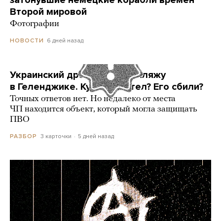
Второй мировой
Фотографии
6 дней назад
НОВОСТИ
Украинский дрон попал по пляжу
в Геленджике. Куда он летел? Его сбили?
Точных ответов нет. Но недалеко от места
ЧП находится объект, который могла защищать
ПВО
3 карточки
5 дней назад
РАЗБОР