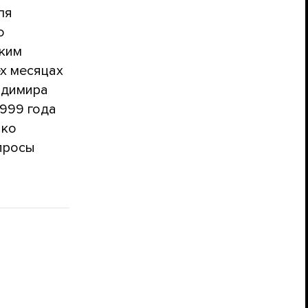
ля
о
ским
ех месяцах
адимира
1999 года
нко
опросы