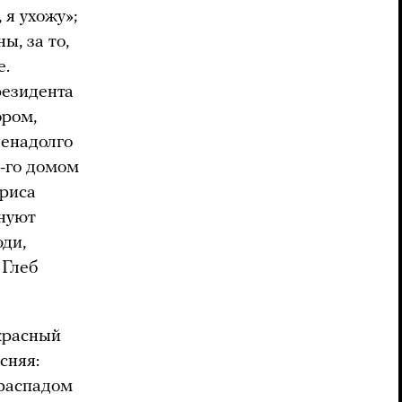
я ухожу»;
, за то,
е.
резидента
эром,
ненадолго
-го домом
ориса
днуют
ди,
 Глеб
красный
сняя:
 распадом