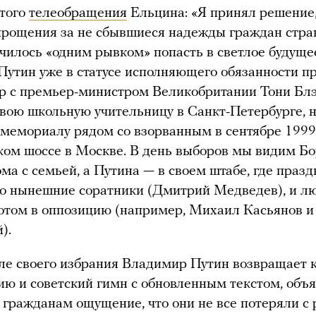
итого
телеобращения
Ельцина: «Я принял решение, 
прощения за не сбывшиеся надежды граждан страны
училось «одним рывком» попасть в светлое будуще
утин уже в статусе исполняющего обязанности п
тр с премьер-министром Великобритании Тони Бл
вою школьную учительницу в Санкт-Петербурге, 
 мемориалу рядом со взорванным в сентябре 1999
ом шоссе в Москве. В день выборов мы видим Б
ма с семьей, а Путина — в своем штабе, где праз
го нынешние соратники (Дмитрий Медведев), и лю
том в оппозицию (например, Михаил Касьянов и
).
ле своего избрания Владимир Путин возвращает 
ию и советский гимн с обновленным текстом, объя
 гражданам ощущение, что они не все потеряли с