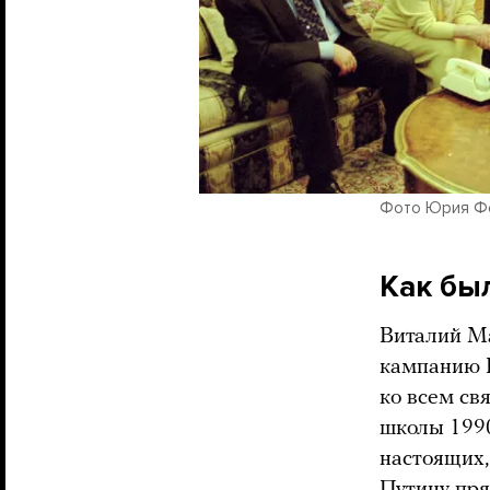
Фото Юрия Ф
Как был
Виталий Ма
кампанию П
ко всем св
школы 1990
настоящих,
Путину пря