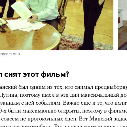
еклистова
 снят этот фильм?
нский был одним из тех, кто снимал предвыборн
утина, поэтому имел в эти дни максимальный до
язанным с ней событиям. Важно еще и то, что пол
-х были максимально открыты, поэтому в фильм
 совсем не протокольных сцен. Вот Манский зада
мо в его автомобиле. Вот первая учительница жде