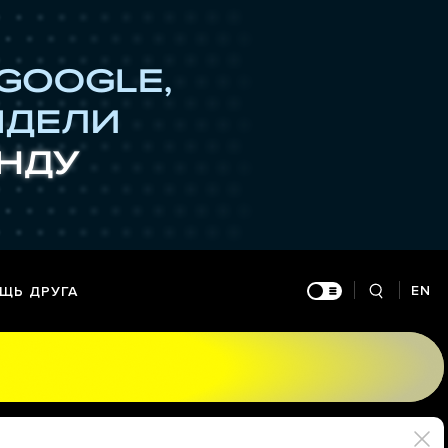
EN
ЩЬ ДРУГА