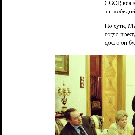
СССР, вся 
а с победо
По сути, М
тогда пред
долго он бу