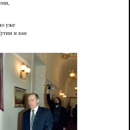
ями,
ло уже
утин и как