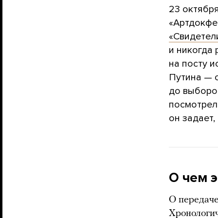
23 октября
«Артдокфе
«Свидетел
и никогда
на посту 
Путина — с
до выборо
посмотрел
он задает,
О чем 
О передач
Хронологич