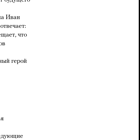
на Иван
 отвечает:
щает, что
ов
ный герой
ья
ледующие