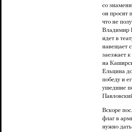
со знамен
он просит 
что не пол
Владимир П
идет в теа
навещает с
заезжает к
на Каширск
Ельцина до
победу и е
ушедшие по
Павловский
Вскоре пос
флаг в арм
нужно дать