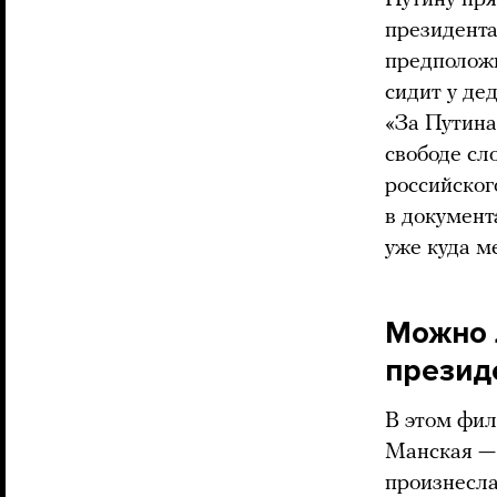
президента
предположи
сидит у дед
«За Путина
свободе сл
российског
в документ
уже куда м
Можно 
презид
В этом фил
Манская — 
произнесла