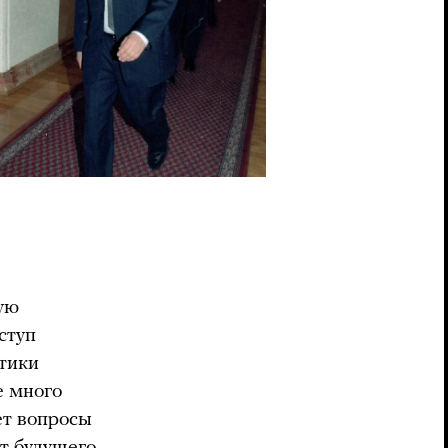
ую
ступ
итики
е много
ет вопросы
т будущего