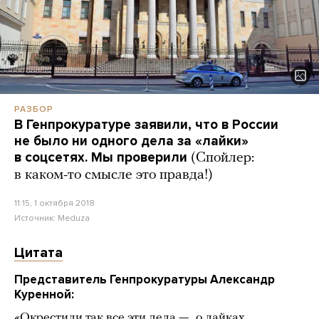
РАЗБОР
В Генпрокуратуре заявили, что в России
не было ни одного дела за «лайки»
в соцсетях. Мы проверили
(Спойлер:
в каком-то смысле это правда!)
11:15, 1 октября 2018
Источник:
Meduza
Цитата
Представитель Генпрокуратуры Александр
Куренной:
«Окрестили так все эти дела — „о лайках