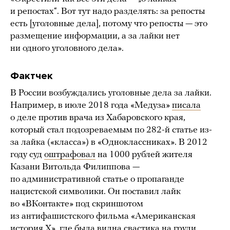
и репостах“. Вот тут надо разделять: за репосты
есть [уголовные дела], потому что репосты — это
размещение информации, а за лайки нет
ни одного уголовного дела».
Фактчек
В России возбуждались уголовные дела за лайки.
Например, в июле 2018 года «Медуза»
писала
о деле против врача из Хабаровского края,
который стал подозреваемым по 282-й статье из-
за лайка («класса») в «Одноклассниках». В 2012
году суд
оштрафовал
на 1000 рублей жителя
Казани Витольда Филиппова —
по административной статье о пропаганде
нацистской символики. Он поставил лайк
во «ВКонтакте» под скриншотом
из антифашистского фильма «Американская
история X», где была видна свастика на груди