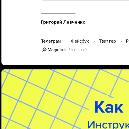
Григорий Левченко
Телеграм
Фейсбук
Твиттер
P
Magic link
Что-что?