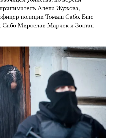
казчицей убийства, по версии
едприниматель Алена Жужова,
офицер полиции Томаш Сабо. Еще
к Сабо Мирослав Марчек и Золтан