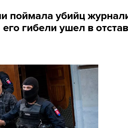
и поймала убийц журнал
а его гибели ушел в отста