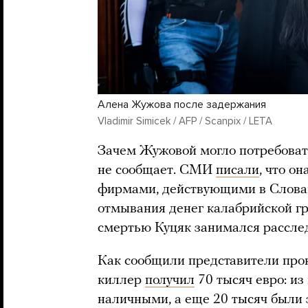
Алена Жужова после задержания
Vladimir Simicek / AFP / Scanpix / LETA
Зачем Жужовой могло потребовать
не сообщает. СМИ
писали
, что о
фирмами, действующими в Словак
отмывания денег калабрийской г
смертью Куцяк занимался рассле
Как сообщили представители прок
киллер
получил
70 тысяч евро: и
наличными, а еще 20 тысяч были 