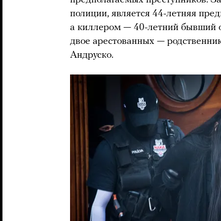
предполагаемых преступников. За
полиции, является 44-летняя пр
а киллером — 40-летний бывший 
двое арестованных — родственни
Андруско.