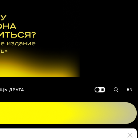
EN
ЩЬ ДРУГА