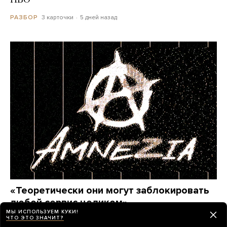
ПВО
3 карточки
5 дней назад
РАЗБОР
«Теоретически они могут заблокировать
любой сервис целиком»
МЫ ИСПОЛЬЗУЕМ КУКИ!
Этим летом Amnezia — один из самых популярных
ЧТО ЭТО ЗНАЧИТ?
VPN-сервисов у россиян — пережил крупнейшую