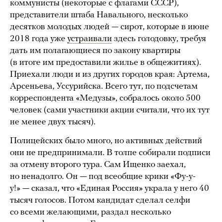
коммунисты (некоторые с флагами СССР),
представители штаба Навального, несколько
десятков молодых людей — сирот, которые в июне
2018 года уже
устраивали
здесь голодовку, требуя
дать им полагающиеся по закону квартиры
(в итоге им предоставили жилье в общежитиях).
Приехали люди и из других городов края: Артема,
Арсеньева, Уссурийска. Всего тут, по подсчетам
корреспондента «Медузы», собралось около 500
человек (сами участники акции считали, что их тут
не менее двух тысяч).
Полицейских было много, но активных действий
они не предпринимали. В толпе собирали подписи
за отмену второго тура. Сам Ищенко заехал,
но ненадолго. Он — под всеобщие крики «Фу-у-
у!» — сказал, что «Единая Россия» украла у него 40
тысяч голосов. Потом кандидат сделал селфи
со всеми желающими, раздал несколько