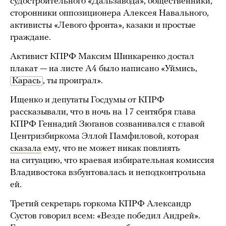
судостроительного «Дальзавода», общественники,
сторонники оппозиционера Алексея Навального,
активисты «Левого фронта», казаки и простые
граждане.
Активист КПРФ Максим Шинкаренко достал
плакат — на листе А4 было написано «Уймись,
Карась
, ты проиграл».
Ищенко и депутаты Госдумы от КПРФ
рассказывали, что в ночь на 17 сентября глава
КПРФ Геннадий Зюганов созванивался с главой
Центризбиркома Эллой Памфиловой, которая
сказала
ему, что не может никак повлиять
на ситуацию, что краевая избирательная комиссия
Владивостока взбунтовалась и неподконтрольна
ей.
Третий секретарь горкома КПРФ Александр
Сустов говорил всем: «Везде победил Андрей».