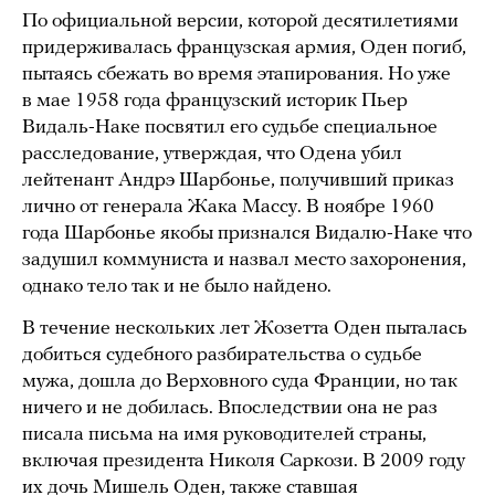
По официальной версии, которой десятилетиями
придерживалась французская армия, Оден погиб,
пытаясь сбежать во время этапирования. Но уже
в мае 1958 года французский историк Пьер
Видаль-Наке посвятил его судьбе специальное
расследование, утверждая, что Одена убил
лейтенант Андрэ Шарбонье, получивший приказ
лично от генерала Жака Массу. В ноябре 1960
года Шарбонье якобы признался Видалю-Наке что
задушил коммуниста и назвал место захоронения,
однако тело так и не было найдено.
В течение нескольких лет Жозетта Оден пыталась
добиться судебного разбирательства о судьбе
мужа, дошла до Верховного суда Франции, но так
ничего и не добилась. Впоследствии она не раз
писала письма на имя руководителей страны,
включая президента Николя Саркози. В 2009 году
их дочь Мишель Оден, также ставшая