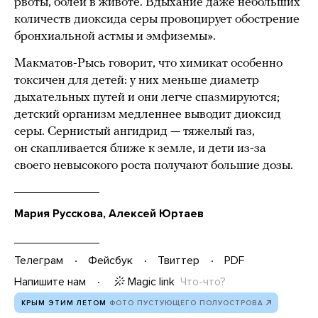
рвоты, болей в животе. Вдыхание даже небольших
количеств диоксида серы провоцирует обострение
бронхиальной астмы и эмфиземы».
Макматов-Рысь говорит, что химикат особенно
токсичен для детей: у них меньше диаметр
дыхательных путей и они легче спазмируются;
детский организм медленнее выводит диоксид
серы. Сернистый ангидрид — тяжелый газ,
он скапливается ближе к земле, и дети из-за
своего невысокого роста получают большие дозы.
Мария Русскова, Алексей Юртаев
Телеграм
Фейсбук
Твиттер
PDF
Magic link
Что-что?
Напишите нам
КРЫМ ЭТИМ ЛЕТОМ
ФОТО ПУСТУЮЩЕГО ПОЛУОСТРОВА