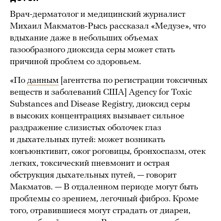
Врач-дерматолог и медицинский журналист
Михаил Макматов-Рысь рассказал «Медузе», что
вдыхание даже в небольших объемах
газообразного диоксида серы может стать
причиной проблем со здоровьем.
«По
данным
[агентства по регистрации токсичных
веществ и заболеваний США] Agency for Toxic
Substances and Disease Registry, диоксид серы
в высоких концентрациях вызывает сильное
раздражение слизистых оболочек глаз
и дыхательных путей: может возникать
конъюнктивит, ожог роговицы, бронхоспазм, отек
легких, токсический пневмонит и острая
обструкция дыхательных путей, — говорит
Макматов. — В отдаленном периоде могут быть
проблемы со зрением, легочный фиброз. Кроме
того, отравившиеся могут страдать от диареи,