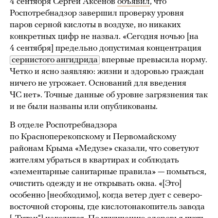
4 сентября Сергей Аксенов
объявил
, что
Роспотребнадзор завершил проверку уровня
паров серной кислоты в воздухе, но никаких
конкретных цифр не назвал. «Сегодня ночью [на
4 сентября] предельно допустимая концентрация
сернистого ангидрида
впервые превысила норму.
Четко и ясно заявляю: жизни и здоровью граждан
ничего не угрожает. Оснований для введения
ЧС нет». Точные данные об уровне загрязнения так
и не были названы или опубликованы.
В отделе Роспотребнадзора
по Красноперекопскому и Первомайскому
районам Крыма «Медузе» сказали, что советуют
жителям убраться в квартирах и соблюдать
«элементарные санитарные правила» — помыться,
очистить одежду и не открывать окна. «[Это]
особенно [необходимо], когда ветер дует с северо-
восточной стороны, где кислотонакопитель завода