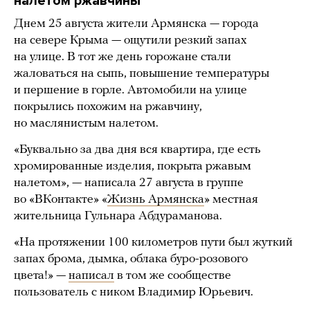
налетом ржавчины
Днем 25 августа жители Армянска — города
на севере Крыма — ощутили резкий запах
на улице. В тот же день горожане стали
жаловаться на сыпь, повышение температуры
и першение в горле. Автомобили на улице
покрылись похожим на ржавчину,
но маслянистым налетом.
«Буквально за два дня вся квартира, где есть
хромированные изделия, покрыта ржавым
налетом», — написала 27 августа в группе
во «ВКонтакте» «
Жизнь Армянска
» местная
жительница Гульнара Абдураманова.
«На протяжении 100 километров пути был жуткий
запах брома, дымка, облака буро-розового
цвета!» —
написал
в том же сообществе
пользователь с ником Владимир Юрьевич.