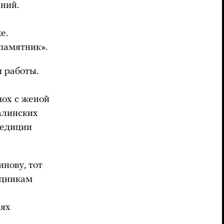
ний.
е.
памятник».
 работы.
ох с женой
талинских
педиции
нову, тот
удникам
нях