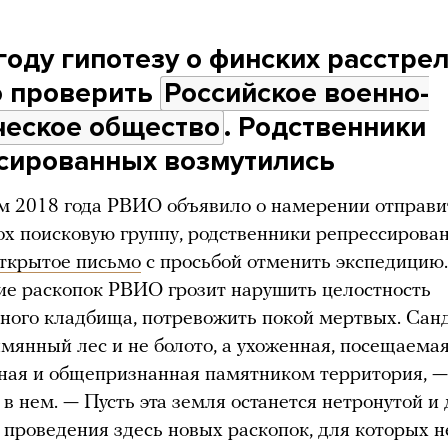
году гипотезу о финских расстре
 проверить
Российское военно-
ческое общество
. Родственники
сированных возмутились
м 2018 года РВИО объявило о намерении отправи
х поисковую группу, родственники репрессирова
ткрытое письмо
с просьбой отменить экспедицию.
е раскопок РВИО грозит нарушить целостность
ного кладбища, потревожить покой мертвых. Сан
ымянный лес и не болото, а ухоженная, посещаемая
ная и общепризнанная памятником территория, —
 в нем. — Пусть эта земля останется нетронутой и
проведения здесь новых раскопок, для которых н