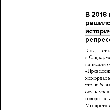
В 2018 
решило
истори
репрес
Когда лето
в Сандармо
написали
о
«Проведени
мемориаль
это не без
окультурен
говорилось
Мы против 