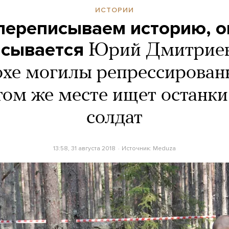
ИСТОРИИ
переписываем историю, о
исывается
Юрий Дмитриев
хе могилы репрессирован
ом же месте ищет останки
солдат
13:58, 31 августа 2018
Источник:
Meduza