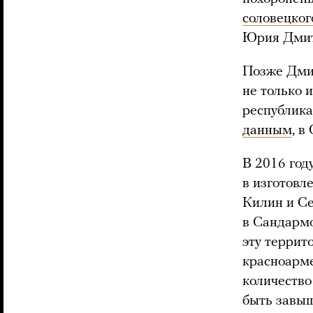
соловецког
Юрия Дмитр
Позже Дмит
не только 
республика
данным
, в
В 2016 год
в изготовл
Килин и Се
в Сандармо
эту террит
красноарме
количество
быть завыш