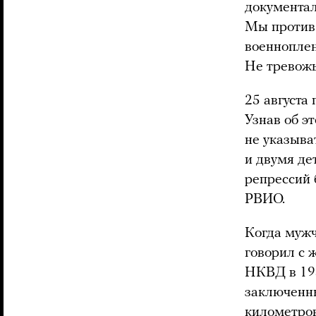
документал
Мы против 
военноплен
Не тревожь
25 августа
Узнав об э
не указыва
и двумя де
репрессий 
РВИО.
Когда мужч
говорил с 
НКВД в 193
заключенны
километров