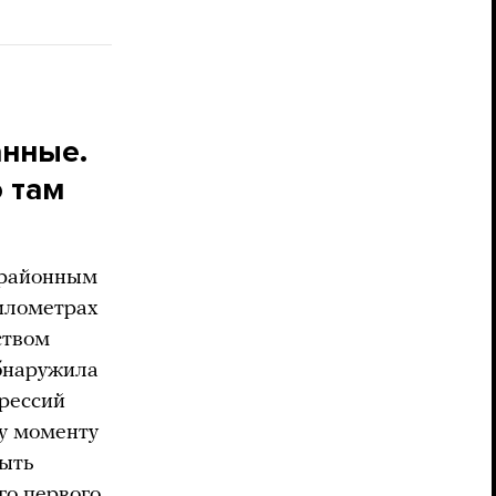
анные.
о там
 районным
километрах
ством
бнаружила
рессий
му моменту
быть
ого
первого