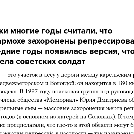
ки многие годы считали, что
армохе захоронены репрессиров
едние годы появилась версия, чт
ела советских солдат
— это участок в лесу у дороги между карельским
двежьегорском и Вологдой; он находится в 180 
водска. В 1997 году поисковая группа под руковод
и члена общества «Мемориал» Юрия Дмитриева о
трельные ямы — массовые захоронения жертв реп
годов (в основном из лагерей на Соловках). К то
же предполагали, что где-то в этой области могут 
 жертвы репрессий, в частности — так называем