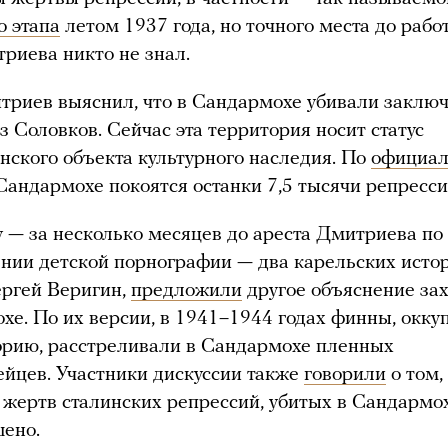
о этапа
летом 1937 года, но точного места до раб
иева никто не знал.
риев выяснил, что в Сандармохе убивали заклю
из Соловков. Сейчас эта территория носит статус
нского объекта культурного наследия. По
официа
 Сандармохе покоятся останки 7,5 тысячи репресс
у — за несколько месяцев до ареста Дмитриева п
ении детской порнографии — два карельских исто
ргей Веригин,
предложили
другое объяснение за
хе. По их версии, в 1941–1944 годах финны, окк
орию, расстреливали в Сандармохе пленных
йцев. Участники дискуссии также
говорили
о том,
 жертв сталинских репрессий, убитых в Сандармо
ено.