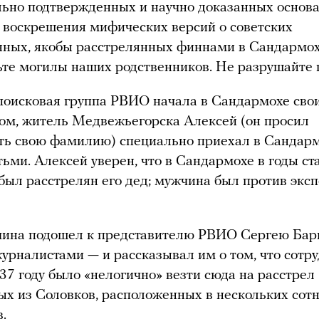
ьно подтвержденных и научно доказанных основа
воскрешения мифических версий о советских
ных, якобы расстрелянных финнами в Сандармох
те могилы наших родственников. Не разрушайте 
 поисковая группа РВИО начала в Сандармохе свои
том, житель Медвежьегорска Алексей (он просил
ть свою фамилию) специально приехал в Сандарм
тьми. Алексей уверен, что в Сандармохе в годы с
был расстрелян его дед; мужчина был против экс
ина подошел к представителю РВИО Сергею Бари
журналистами — и рассказывал им о том, что сотр
7 году было «нелогично» везти сюда на расстрел
х из Соловков, расположенных в нескольких сот
.