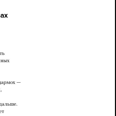
лах
ть
нных
дармох —
,
 дальше.
ет