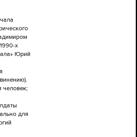
ачала
рического
ладимиром
1990-х
иала» Юрий
а
винению).
 человек;
олдаты
иально для
ргий