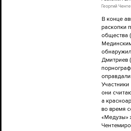
Георгий Чент
В конце ав
раскопки 
общества 
Мединским
обнаружил
Дмитриев (
порнограф
оправдали,
Участники
они считаю
а красноа
во время 
«Медузы» 
Чентемиро