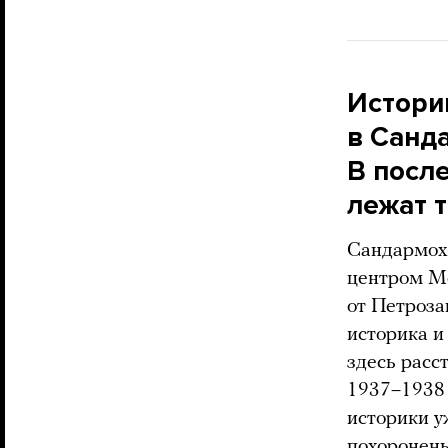
Истори
в Санд
В посл
лежат т
Сандармох 
центром Ме
от Петроза
историка 
здесь расс
1937–1938 
историки у
похоронены