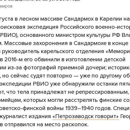
емиров
густа в лесном массиве Сандармох в Карелии н
поисковая экспедиция Российского военно-исто
(РВИО), основанного министром культуры РФ В
. Массовые захоронения в Сандармохе в конце 
 руководитель карельского отделения «Мемор
в 2016-м его обвинили в изготовлении детской
ии из-за фотографий приемной дочери; историк
 но сейчас судят повторно — уже по другому об
 экспедиции РВИО уже обнаружили останки пяти
т, что тела принадлежат не репрессированным,
рмейцам, которых могли расстрелять финские с
советско-финской войны 1939–1940 годов. Спец
журналист издания
«Петрозаводск говорит»
Гео
в отправился на место раскопок.