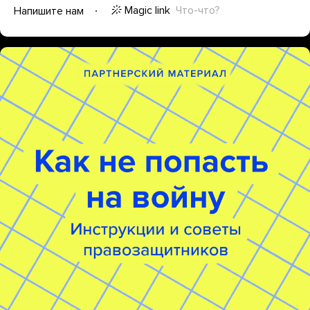
Magic link
Что-что?
Напишите нам