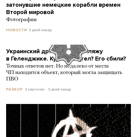
затонувшие немецкие корабли времен
Второй мировой
Фотографии
5 дней назад
НОВОСТИ
Украинский дрон попал по пляжу
в Геленджике. Куда он летел? Его сбили?
Точных ответов нет. Но недалеко от места
ЧП находится объект, который могла защищать
ПВО
3 карточки
5 дней назад
РАЗБОР