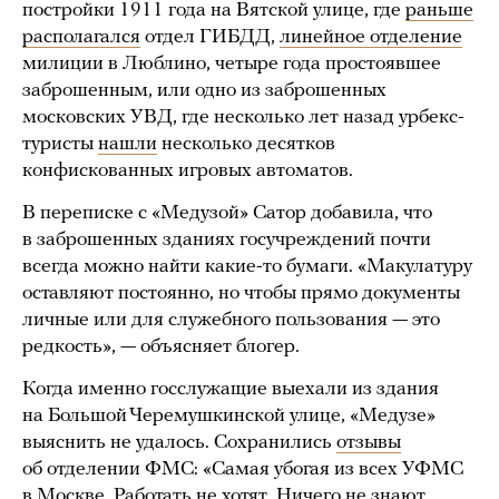
постройки 1911 года на Вятской улице, где
раньше
располагался
отдел ГИБДД,
линейное отделение
милиции в Люблино, четыре года простоявшее
заброшенным, или одно из заброшенных
московских УВД, где несколько лет назад урбекс-
туристы
нашли
несколько десятков
конфискованных игровых автоматов.
В переписке с «Медузой» Сатор добавила, что
в заброшенных зданиях госучреждений почти
всегда можно найти какие-то бумаги. «Макулатуру
оставляют постоянно, но чтобы прямо документы
личные или для служебного пользования — это
редкость», — объясняет блогер.
Когда именно госслужащие выехали из здания
на Большой Черемушкинской улице, «Медузе»
выяснить не удалось. Сохранились
отзывы
об отделении ФМС: «Самая убогая из всех УФМС
в Москве. Работать не хотят. Ничего не знают