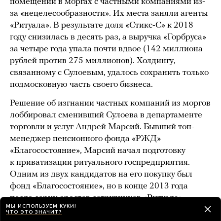
помещений в моргах с частными компаниями из-
за «нецелесообразности». Их места заняли агенты
«Ритуала». В результате доля «Стикс-С» к 2018
году снизилась в десять раз, а выручка «Горбруса»
за четыре года упала почти вдвое (142 миллиона
рублей против 275 миллионов). Холдингу,
связанному с Сулоевым, удалось сохранить только
подмосковную часть своего бизнеса.
Решение об изгнании частных компаний из моргов
лоббировал сменивший Сулоева в департаменте
торговли и услуг Андрей Марсий. Бывший топ-
менеджер пенсионного фонда «РЖД»
«Благосостояние», Марсий начал подготовку
к приватизации ритуального госпредприятия.
Одним из двух кандидатов на его покупку был
фонд «Благосостояние», но в конце 2013 года
после серии арестов сотрудников «Ритуала»
МЫ ИСПОЛЬЗУЕМ КУКИ!
Марсий уволился из мэрии в связи
ЧТО ЭТО ЗНАЧИТ?