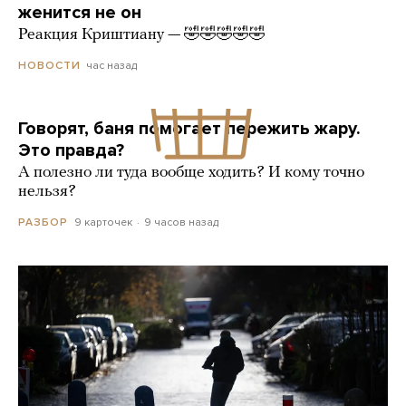
женится не он
Реакция Криштиану — 🤣🤣🤣🤣🤣
час назад
НОВОСТИ
Говорят, баня помогает пережить жару.
Это правда?
А полезно ли туда вообще ходить? И кому точно
нельзя?
9 карточек
9 часов назад
РАЗБОР