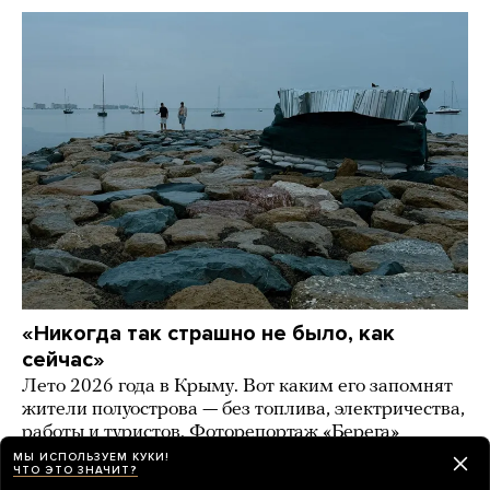
«Никогда так страшно не было, как
сейчас»
Лето 2026 года в Крыму. Вот каким его запомнят
жители полуострова — без топлива, электричества,
работы и туристов. Фоторепортаж «Берега»
МЫ ИСПОЛЬЗУЕМ КУКИ!
2 дня назад
ИСТОРИИ
ЧТО ЭТО ЗНАЧИТ?