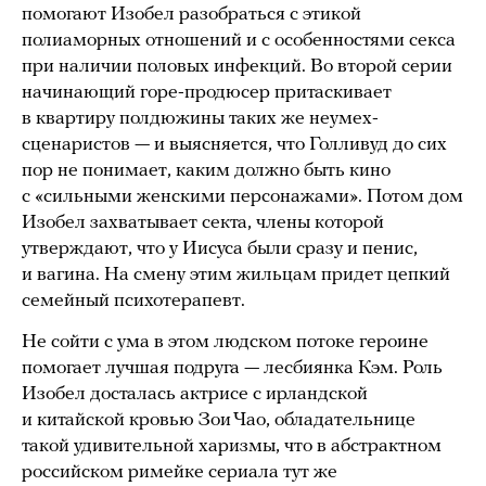
помогают Изобел разобраться с этикой
полиаморных отношений и с особенностями секса
при наличии половых инфекций. Во второй серии
начинающий горе-продюсер притаскивает
в квартиру полдюжины таких же неумех-
сценаристов — и выясняется, что Голливуд до сих
пор не понимает, каким должно быть кино
с «сильными женскими персонажами». Потом дом
Изобел захватывает секта, члены которой
утверждают, что у Иисуса были сразу и пенис,
и вагина. На смену этим жильцам придет цепкий
семейный психотерапевт.
Не сойти с ума в этом людском потоке героине
помогает лучшая подруга — лесбиянка Кэм. Роль
Изобел досталась актрисе с ирландской
и китайской кровью Зои Чао, обладательнице
такой удивительной харизмы, что в абстрактном
российском римейке сериала тут же