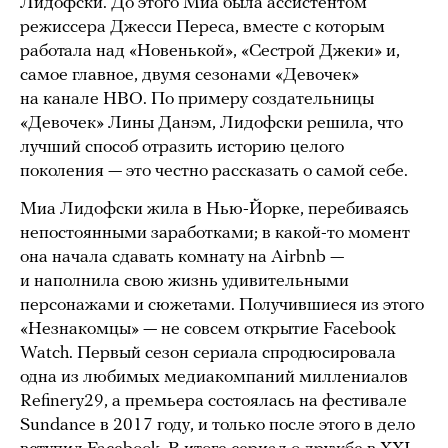
Лидофски. До этого Миа была ассистентом
режиссера Джесси Переса, вместе с которым
работала над «Новенькой», «Сестрой Джеки» и,
самое главное, двумя сезонами «Девочек»
на канале HBO. По примеру создательницы
«Девочек» Лины Данэм, Лидофски решила, что
лучший способ отразить историю целого
поколения — это честно рассказать о самой себе.
Миа Лидофски жила в Нью-Йорке, перебиваясь
непостоянными заработками; в какой-то момент
она начала сдавать комнату на Airbnb —
и наполнила свою жизнь удивительными
персонажами и сюжетами. Получившиеся из этого
«Незнакомцы» — не совсем открытие Facebook
Watch. Первый сезон сериала спродюсировала
одна из любимых медиакомпаний миллениалов
Refinery29, а премьера состоялась на фестивале
Sundance в 2017 году, и только после этого в дело