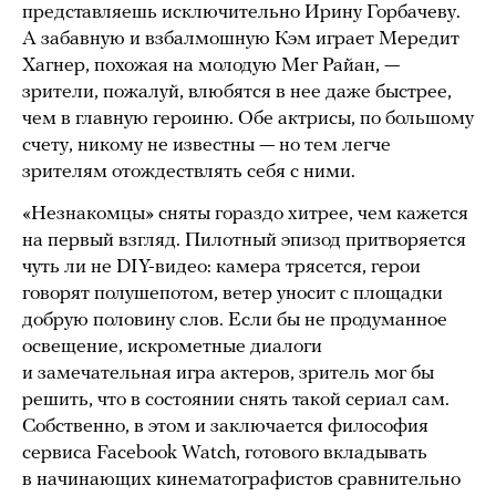
представляешь исключительно Ирину Горбачеву.
А забавную и взбалмошную Кэм играет Мередит
Хагнер, похожая на молодую Мег Райан, —
зрители, пожалуй, влюбятся в нее даже быстрее,
чем в главную героиню. Обе актрисы, по большому
счету, никому не известны — но тем легче
зрителям отождествлять себя с ними.
«Незнакомцы» сняты гораздо хитрее, чем кажется
на первый взгляд. Пилотный эпизод притворяется
чуть ли не DIY-видео: камера трясется, герои
говорят полушепотом, ветер уносит с площадки
добрую половину слов. Если бы не продуманное
освещение, искрометные диалоги
и замечательная игра актеров, зритель мог бы
решить, что в состоянии снять такой сериал сам.
Собственно, в этом и заключается философия
сервиса Facebook Watch, готового вкладывать
в начинающих кинематографистов сравнительно