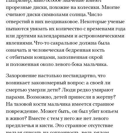
Например, явно особое значение имеют
прорезные диски, похожие на колесики. Многие
считают диски символами солнца. Число
отверстий в них неодинаковое. Некоторые ученые
пытаются увязать их количество с временами года
или другими календарными и астрономическими
явлениями. Что-то сакральное должна была
означать и человеческая бедренная кость
с отбитыми концами, заполненная охрой
и положенная около левого бока мальчика.
Захоронение настолько нестандартно, что
возникает закономерный вопрос: а своей ли
смертью умерли дети? Люди редко умирают
парами. Возможно, детей принесли в жертву?
На тазовой кости мальчика имеется странное
повреждение. Может быть, он был убит копьем
в живот? Вместе с тем у него же нет левого
предплечья и кисти. Это странное отсутствие
нельзя списать на сохранность, ведь рядом