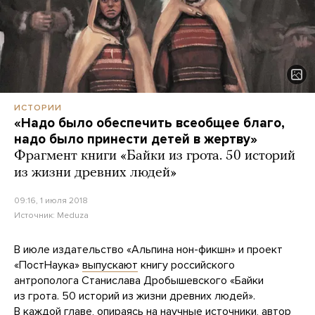
ИСТОРИИ
«Надо было обеспечить всеобщее благо,
надо было принести детей в жертву»
Фрагмент книги «Байки из грота. 50 историй
из жизни древних людей»
09:16, 1 июля 2018
Источник:
Meduza
В июле издательство «Альпина нон-фикшн» и проект
«ПостНаука»
выпускают
книгу российского
антрополога Станислава Дробышевского «Байки
из грота. 50 историй из жизни древних людей».
В каждой главе, опираясь на научные источники, автор