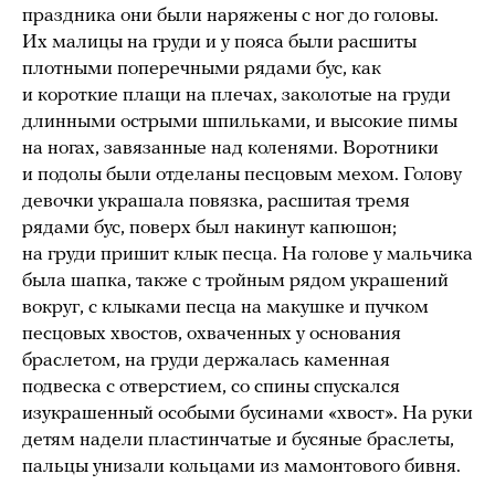
праздника они были наряжены с ног до головы.
Их малицы на груди и у пояса были расшиты
плотными поперечными рядами бус, как
и короткие плащи на плечах, заколотые на груди
длинными острыми шпильками, и высокие пимы
на ногах, завязанные над коленями. Воротники
и подолы были отделаны песцовым мехом. Голову
девочки украшала повязка, расшитая тремя
рядами бус, поверх был накинут капюшон;
на груди пришит клык песца. На голове у мальчика
была шапка, также с тройным рядом украшений
вокруг, с клыками песца на макушке и пучком
песцовых хвостов, охваченных у основания
браслетом, на груди держалась каменная
подвеска с отверстием, со спины спускался
изукрашенный особыми бусинами «хвост». На руки
детям надели пластинчатые и бусяные браслеты,
пальцы унизали кольцами из мамонтового бивня.