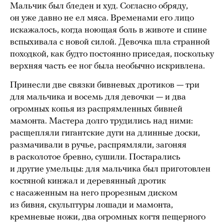
Мальчик был бледен и худ. Согласно обряду,
он уже давно не ел мяса. Временами его лицо
искажалось, когда ноющая боль в животе и спине
вспыхивала с новой силой. Девочка шла странной
походкой, как будто постоянно приседая, поскольку
верхняя часть ее ног была необычно искривлена.
Принесли две связки бивневых дротиков — три
для мальчика и восемь для девочки — и два
огромных копья из распрямленных бивней
мамонта. Мастера долго трудились над ними:
расщепляли гигантские дуги на длинные доски,
размачивали в ручье, распрямляли, загоняя
в расколотое бревно, сушили. Постарались
и другие умельцы: для мальчика был приготовлен
костяной кинжал и деревянный дротик
с насаженным на него прорезным диском
из бивня, скульптуры лошади и мамонта,
кремневые ножи, два огромных когтя пещерного