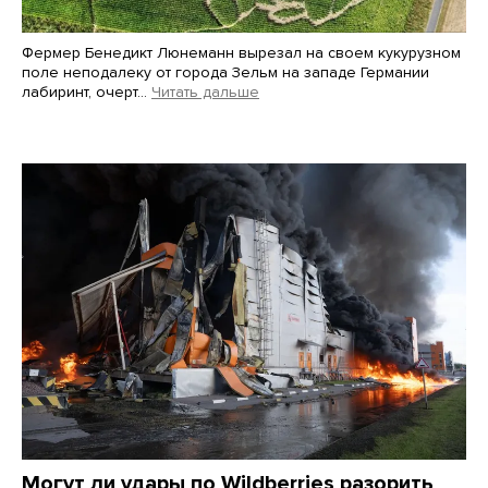
Фермер Бенедикт Люнеманн вырезал на своем кукурузном
поле неподалеку от города Зельм на западе Германии
лабиринт, очерт…
Читать дальше
Martin Meissner / AP / Scanpix / LETA
Могут ли удары по Wildberries разорить