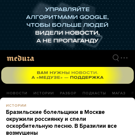
Перейти
к
материалам
НОВОСТИ
ИСТОРИИ
РАЗБОР
ПОДКАСТЫ
МАГАЗ
П
ИСТОРИИ
Бразильские болельщики в Москве
окружили россиянку и спели
оскорбительную песню. В Бразилии все
возмущены