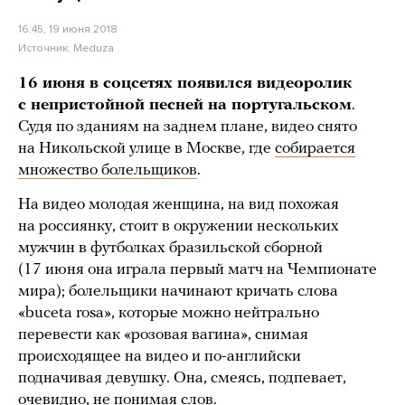
16:45, 19 июня 2018
Источник:
Meduza
16 июня в соцсетях появился видеоролик
с непристойной песней на португальском
.
Судя по зданиям на заднем плане, видео снято
на Никольской улице в Москве, где
собирается
множество болельщиков
.
На видео молодая женщина, на вид похожая
на россиянку, стоит в окружении нескольких
мужчин в футболках бразильской сборной
(17 июня она играла первый матч на Чемпионате
мира); болельщики начинают кричать слова
«buceta rosa», которые можно нейтрально
перевести как «розовая вагина», снимая
происходящее на видео и по-английски
подначивая девушку. Она, смеясь, подпевает,
очевидно, не понимая слов.