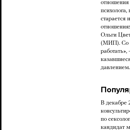
отношения 
психолога,
старается н
отношениях
Ольги Цвет
(МИП). Со 
работать»,
казавшиеся
давлением.
Популя
В декабре 
консультир
по сексоло
кандидат м