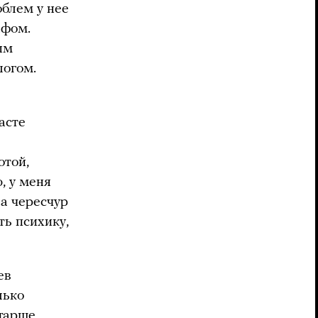
облем у нее
афом.
ым
логом.
асте
отой,
, у меня
а чересчур
ть психику,
ев
лько
старше