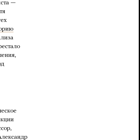
иста —
тя
тех
орию
ализа
рестало
шения,
од
ческое
екции
сор,
Александр