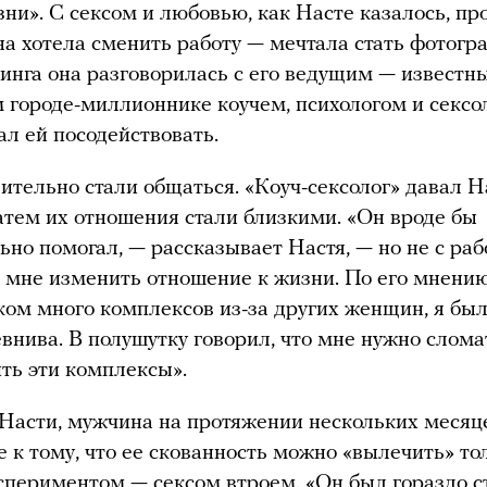
зни». С сексом и любовью, как Насте казалось, пр
на хотела сменить работу — мечтала стать фотогр
инга она разговорилась с его ведущим — известн
 городе-миллионнике коучем, психологом и сексо
л ей посодействовать.
ительно стали общаться. «Коуч-сексолог» давал Н
затем их отношения стали близкими. «Он вроде бы
ьно помогал, — рассказывает Настя, — но не с раб
ак мне изменить отношение к жизни. По его мнению
ом много комплексов из-за других женщин, я был
евнива. В полушутку говорил, что мне нужно слома
ть эти комплексы».
Насти, мужчина на протяжении нескольких месяц
е к тому, что ее скованность можно «вылечить» то
периментом — сексом втроем. «Он был гораздо 