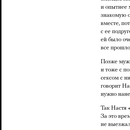
и опытнее 
знакомую о
вместе, по
с ее подру
ей было оче
все прошло
Позже мужч
и тоже с п
сексом с н
говорит На
нужно нане
Так Настя 
За это врем
не выезжал