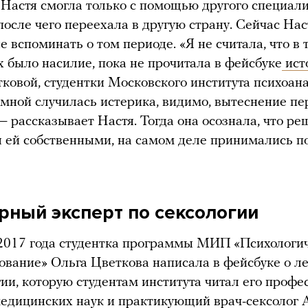
Настя смогла только с помощью другого специал
 после чего переехала в другую страну. Сейчас Нас
е вспоминать о том периоде. «Я не считала, что в 
 было насилие, пока не прочитала в фейсбуке
ист
ковой, студентки Московского института психоан
мной случилась истерика, видимо, вытеснение пе
 — рассказывает Настя. Тогда она осознала, что ре
 ей собственными, на самом деле принимались п
рный эксперт по сексологии
2017 года студентка программы МИП «Психологи
ование» Ольга Цветкова написала в фейсбуке о л
гии, которую студентам института читал его профес
едицинских наук и практикующий врач-сексолог 