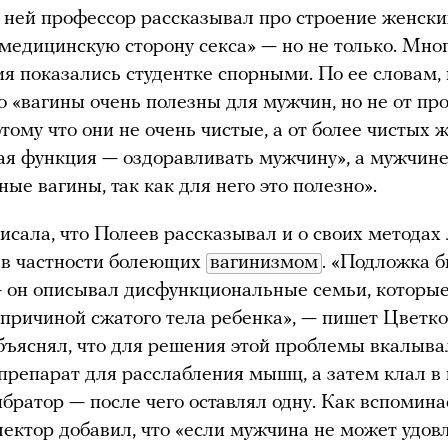
 ней профессор рассказывал про строение женск
«медицинскую сторону секса» — но не только. Мног
я показались студентке спорными. По ее словам,
то «вагины очень полезны для мужчин, но не от про
отому что они не очень чистые, а от более чистых 
ая функция — оздоравливать мужчину», а мужчин
ные вагины, так как для него это полезно».
исала, что Полеев рассказывал и о своих методах
 в частности болеющих
вагинизмом
. «Подложка 
 он описывал дисфункциональные семьи, которы
 причиной сжатого тела ребенка», — пишет Цветко
бъяснял, что для решения этой проблемы вкалыва
препарат для расслабления мышц, а затем клал в
ибратор — после чего оставлял одну. Как вспомина
лектор добавил, что «если мужчина не может удов