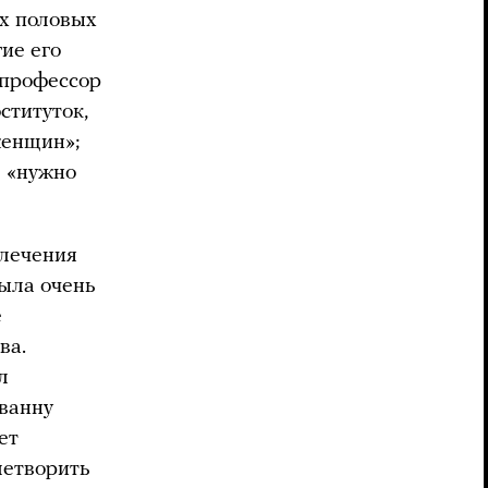
их половых
ие его
 профессор
ституток,
женщин»;
е «нужно
 лечения
была очень
е
ва.
л
 ванну
ет
летворить