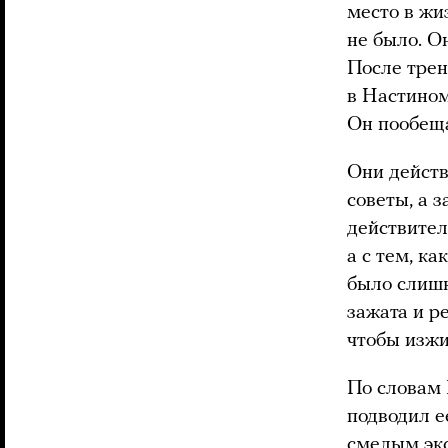
место в жи
не было. О
После трен
в Настином
Он пообеща
Они действ
советы, а 
действител
а с тем, к
было слишк
зажата и р
чтобы изжи
По словам 
подводил е
смелым экс