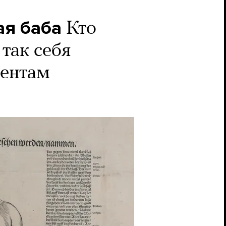
ая баба
Кто
 так себя
иентам