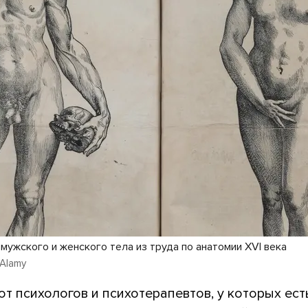
мужского и женского тела из труда по анатомии XVI века
 Alamy
от психологов и психотерапевтов, у которых ест