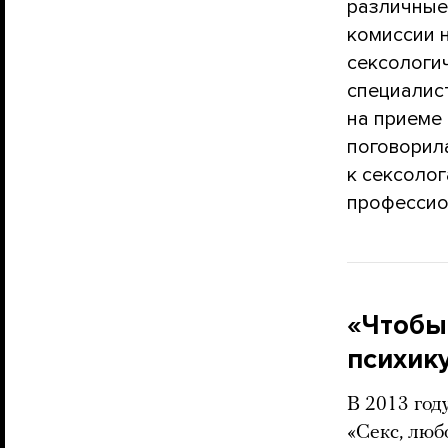
различны
комиссии н
сексологи
специалис
на приеме 
поговорил
к сексолог
профессио
«Чтобы
психик
В 2013 год
«Секс, люб