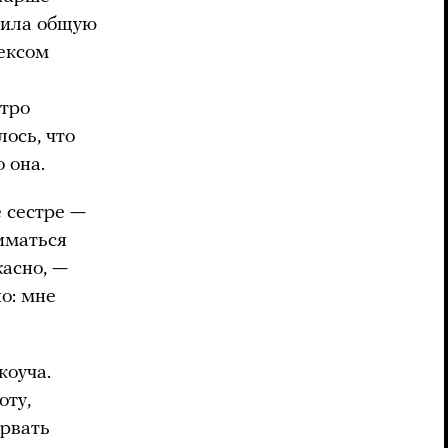
орила общую
сексом
утро
лось, что
 она.
 сестре —
иматься
жасно, —
но: мне
коуча.
оту,
орвать