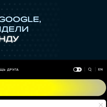
EN
ЩЬ ДРУГА