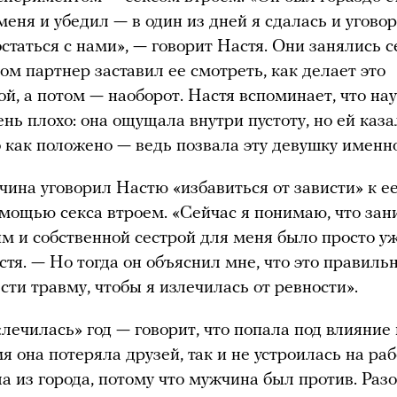
меня и убедил — в один из дней я сдалась и угов
статься с нами», — говорит Настя. Они занялись 
том партнер заставил ее смотреть, как делает это
гой, а потом — наоборот. Настя вспоминает, что на
нь плохо: она ощущала внутри пустоту, но ей каза
 как положено — ведь позвала эту девушку именно
ина уговорил Настю «избавиться от зависти» к ее
омощью секса втроем. «Сейчас я понимаю, что зан
им и собственной сестрой для меня было просто у
стя. — Но тогда он объяснил мне, что это правиль
сти травму, чтобы я излечилась от ревности».
«лечилась» год — говорит, что попала под влияние 
я она потеряла друзей, так и не устроилась на раб
а из города, потому что мужчина был против. Раз