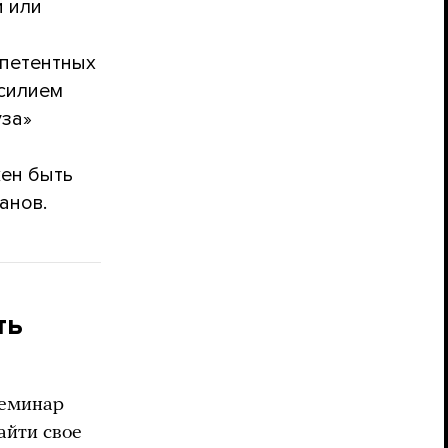
и или
мпетентных
асилием
уза»
жен быть
анов.
ть
семинар
айти свое