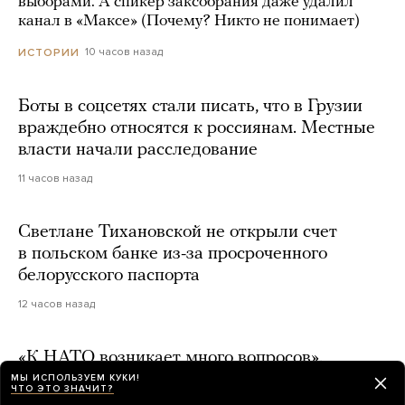
выборами. А спикер заксобрания даже удалил
канал в «Максе» (Почему? Никто не понимает)
10 часов назад
ИСТОРИИ
Боты в соцсетях стали писать, что в Грузии
враждебно относятся к россиянам. Местные
власти начали расследование
11 часов назад
Светлане Тихановской не открыли счет
в польском банке из-за просроченного
белорусского паспорта
12 часов назад
«К НАТО возникает много вопросов».
Залужный заявил, что он сторонник альянса,
МЫ ИСПОЛЬЗУЕМ КУКИ!
ЧТО ЭТО ЗНАЧИТ?
но Россия нашла противодействие почти