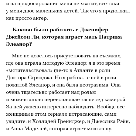
и на продюсирование меня не хватит, все-таки
у меня двое маленьких детей. Так что я продолжил
как просто актер.
— Каково было работать с Дженифер
Джейсон Ли, которая играет мать Патрика
Элеанор?
— Мне не довелось присутствовать на съемках,
где она играла молодую Элеанор: я в это время
«мстительствовал» где-то в Атланте в роли
Доктора Стрэнджа. Но я работал с ней в роли
пожилой Элеанор, и она была неотразима. Она
очень тщательно работает над ролью
и моментально перевоплощается перед камерой.
За ней ужасно интересно наблюдать. Вообще все
женщины в этом сериале потрясающие, сами
увидите: и Холлидей Грейнджер, и Джессика Рэйн,
и Анна Маделей, которая играет мою жену.