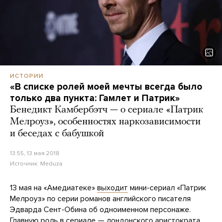
ИСТОРИИ
«В списке ролей моей мечты всегда было
только два пункта: Гамлет и Патрик»
Бенедикт Камбербэтч — о сериале «Патрик
Мелроуз», особенностях наркозависимости
и беседах с бабушкой
13:55, 13 мая 2018
Источник:
Meduza
13 мая на «Амедиатеке»
выходит
мини-сериал «Патрик
Мелроуз» по серии романов английского писателя
Эдварда Сент-Обина об одноименном персонаже.
Главную роль в сериале — лондонского аристократа