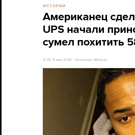
ИСТОРИИ
Американец сдела
UPS начали прино
сумел похитить 
15:18, 11 мая 2018
Источник:
Meduza