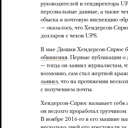
руководителей и гендиректора U
персональные данные, а также чек
обыска в почтовую инспекцию обра
— оказалось, что Хендерсон-Спрю
долларов с чеков UPS.
В мае Дюшан Хендерсон-Спрюс б
обвинения
. Первые публикации о 
— тогда он заявил журналистам, чт
возможно, сам стал жертвой краж
заявил
, что на протяжении неск
с получением почты.
Хендерсон-Спрюс называет себя а
он недолго проработал грузчиком
В ноябре 2016-го в его машине н
несколько дней его арестовали за