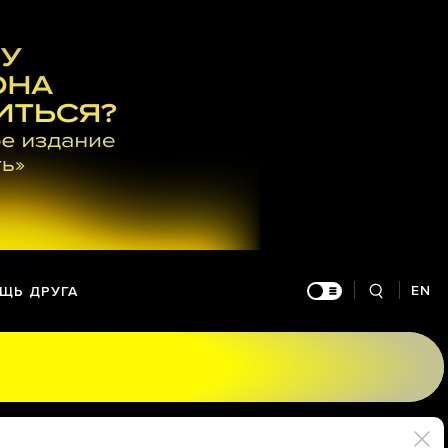
EN
ЩЬ ДРУГА