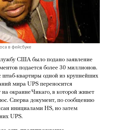
юса в фейсбуке
 службу США было подано заявление
ументов подается более 30 миллионов.
ес штаб-квартиры одной из крупнейших
паний мира UPS переносится
на окраине Чикаго, в которой живет
с. Сперва документ, по сообщению
исан инициалами HS, но затем
 них UPS.