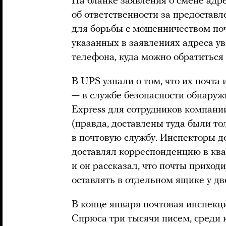
На бланке заявления о смене адр
об ответственности за предостав
для борьбы с мошенничеством поч
указанных в заявлениях адреса у
телефона, куда можно обратиться 
В UPS узнали о том, что их почта 
— в службе безопасности обнаружи
Express для сотрудников компани
(правда, доставлены туда были то
в почтовую службу. Инспекторы д
доставлял корреспонденцию в кв
и он рассказал, что почты приходи
оставлять в отдельном ящике у дв
В конце января почтовая инспекц
Спрюса три тысячи писем, среди 