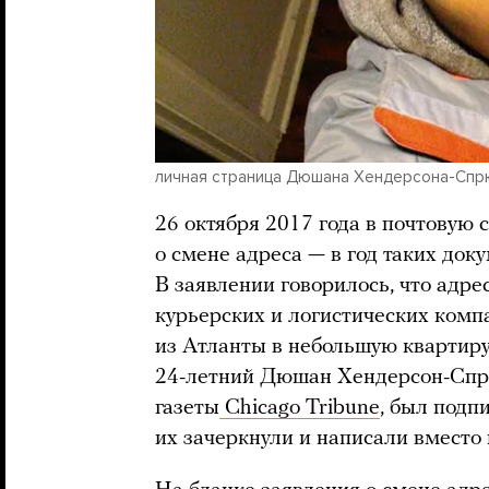
личная страница Дюшана Хендерсона-Спр
26 октября 2017 года в почтовую
о смене адреса — в год таких док
В заявлении говорилось, что адр
курьерских и логистических ком
из Атланты в небольшую квартиру 
24-летний Дюшан Хендерсон-Спрю
газеты
Chicago Tribune
, был подп
их зачеркнули и написали вместо