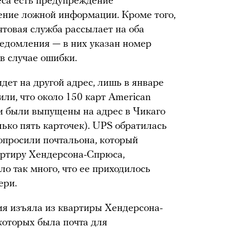
еса есть предупреждение
ление ложной информации. Кроме того,
товая служба рассылает на оба
ведомления — в них указан номер
в случае ошибки.
идет на другой адрес, лишь в январе
ли, что около 150 карт American
и были выпущены на адрес в Чикаго
лько пять карточек). UPS обратилась
опросили почтальона, который
артиру Хендерсона-Спрюса,
ло так много, что ее приходилось
ери.
ия изъяла из квартиры Хендерсона-
которых была почта для