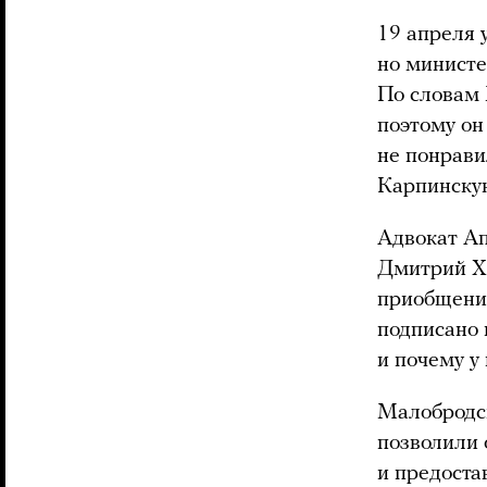
19 апреля 
но министе
По словам 
поэтому он
не понрави
Карпинскую
Адвокат А
Дмитрий Х
приобщения
подписано 
и почему у
Малобродск
позволили 
и предоста