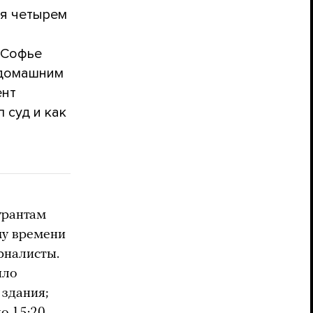
ия четырем
 Софье
 домашним
ент
 суд и как
урантам
му времени
рналисты.
ыло
 здания;