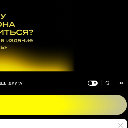
EN
ЩЬ ДРУГА