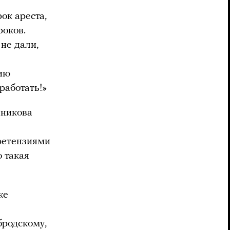
ок ареста,
роков.
не дали,
нию
работать!»
нникова
ретензиями
о такая
же
бродскому,