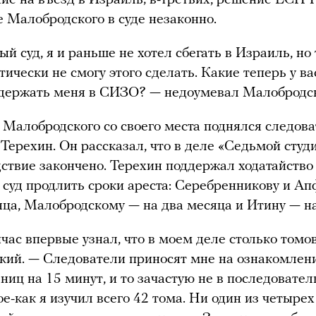
ие на въезд в Израиль; в-третьих, решение ЕСПЧ 
 Малобродского в суде незаконно.
й суд, я и раньше не хотел сбегать в Израиль, но
тически не смогу этого сделать. Какие теперь у ва
 держать меня в СИЗО? — недоумевал Малобродс
 Малобродского со своего места поднялся следов
Терехин. Он рассказал, что в деле «Седьмой студ
дствие закончено. Терехин поддержал ходатайств
 суд продлить сроки ареста: Серебренникову и А
яца, Малобродскому — на два месяца и Итину — на
йчас впервые узнал, что в моем деле столько томо
ий. — Следователи приносят мне на ознакомлен
аниц на 15 минут, и то зачастую не в последовате
ое-как я изучил всего 42 тома. Ни один из четырех