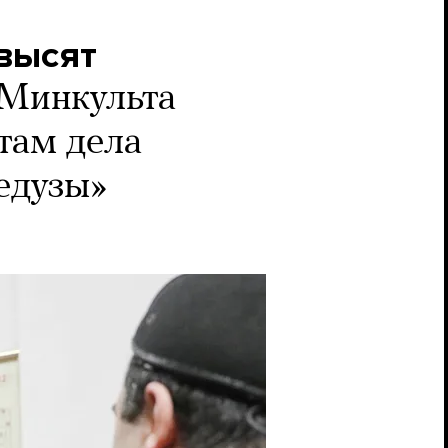
высят
 Минкульта
там дела
едузы»