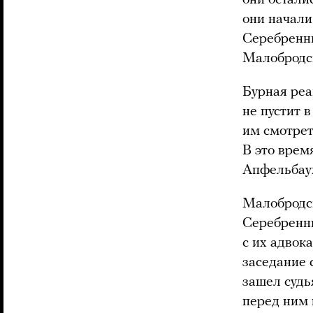
они остали
они начали
Серебренни
Малобродс
Бурная реа
не пустит 
им смотрет
В это врем
Апфельбаум
Малобродск
Серебренни
с их адвок
заседание 
зашел суд
перед ним 