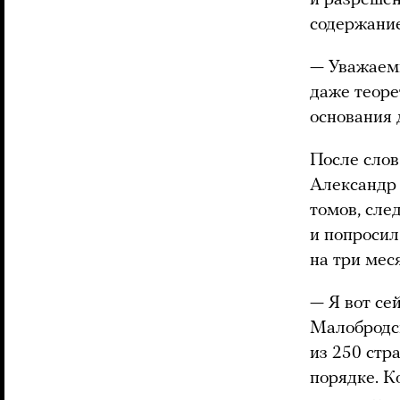
и разрешен
содержание
— Уважаемы
даже теоре
основания
После слов
Александр 
томов, сле
и попросил
на три мес
— Я вот се
Малобродск
из 250 стр
порядке. К