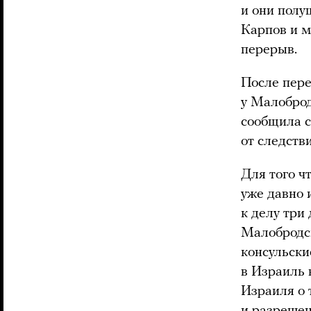
и они полу
Карпов и м
перерыв.
После пере
у Малоброд
сообщила с
от следств
Для того ч
уже давно 
к делу три
Малобродск
консульски
в Израиль 
Израиля о 