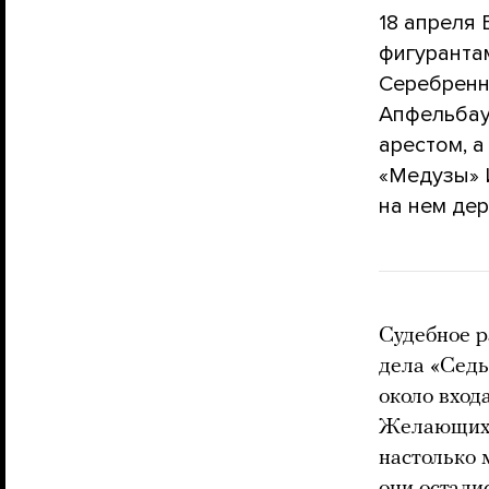
18 апреля
фигуранта
Серебренн
Апфельбау
арестом, 
«Медузы» И
на нем де
Судебное р
дела «Седь
около вход
Желающих 
настолько 