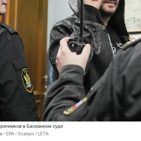
ренников в Басманном суде
/ EPA / Scanpix / LETA