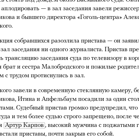
сь стоять под дождем около Басманного суда. Окол
 аплодировать — в зал заседания завели режиссе
кова и бывшего директора «Гоголь-центра» Алек
кого.
кция собравшихся разозлила пристава — он заявил
в зал заседания ни одного журналиста. Пристав п
ь трансляцию заседания суда по телевизору в кор
я брат и сестра Малобродского и пожилые родите
 с трудом протиснулись в зал.
ого завели в современную стеклянную камеру, бе
кова, Итина и Апфельбаум посадили за один сто
атами. Судебный пристав громко предупредил, что
суда и тем более судью строго запрещено, после че
ья
Артур Карпов
, высокий мужчина с поджатыми г
встали приставы, почти закрыв его собой.