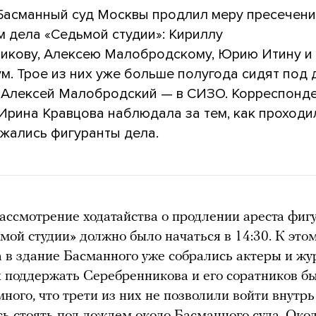
 Басманный суд Москвы продлил меру пресечен
м дела «Седьмой студии»: Кириллу
икову, Алексею Малобродскому, Юрию Итину и
м. Трое из них уже больше полугода сидят под
а Алексей Малобродский — в СИЗО. Корреспонд
рина Кравцова наблюдала за тем, как проходил
ржались фигуранты дела.
ассмотрение ходатайства о продлении ареста фиг
мой студии» должно было начаться в 14:30. К это
а в здание Басманного уже собрались актеры и жу
поддержать Серебренникова и его соратников б
много, что трети из них не позволили войти внутрь