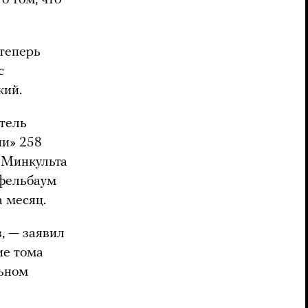
о том, что
 теперь
с
кий.
атель
ии» 258
о Минкульта
пфельбаум
 месяц.
в, — заявил
ие тома
льном