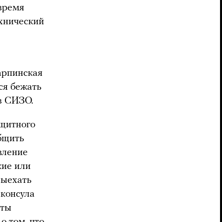
 время
ехнический
Карпинская
ся бежать
в СИЗО.
ащитного
бщить
вление
кие или
выехать
 консула
нты