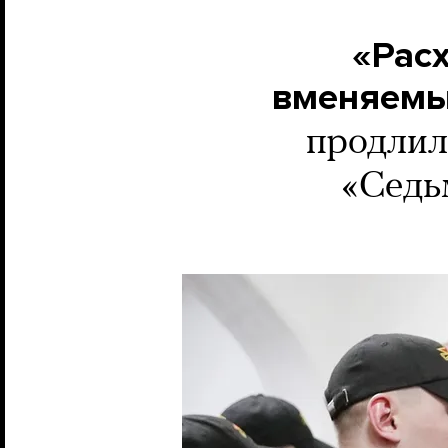
«Рас
вменяемы
продлил
«Седь