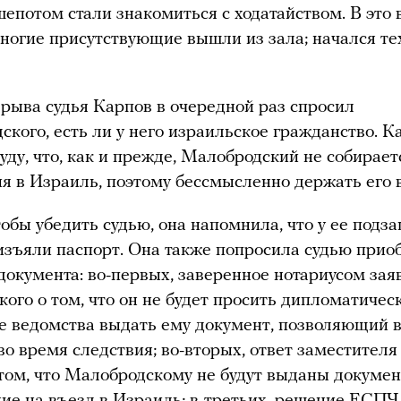
шепотом стали знакомиться с ходатайством. В это
ногие присутствующие вышли из зала; начался т
рыва судья Карпов в очередной раз спросил
ского, есть ли у него израильское гражданство. 
уду, что, как и прежде, Малобродский не собирает
ия в Израиль, поэтому бессмысленно держать его 
тобы убедить судью, она напомнила, что у ее подз
изъяли паспорт. Она также попросила судью прио
 документа: во-первых, заверенное нотариусом зая
ого о том, что он не будет просить дипломатичес
е ведомства выдать ему документ, позволяющий 
во время следствия; во-вторых, ответ заместителя
том, что Малобродскому не будут выданы докуме