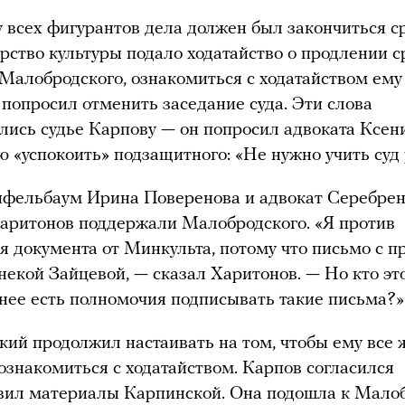
у всех фигурантов дела должен был закончиться ср
рство культуры подало ходатайство о продлении с
Малобродского, ознакомиться с ходатайством ему 
 попросил отменить заседание суда. Эти слова
лись судье Карпову — он попросил адвоката Ксе
 «успокоить» подзащитного: «Не нужно учить суд 
пфельбаум Ирина Поверенова и адвокат Серебре
аритонов поддержали Малобродского. «Я против
 документа от Минкульта, потому что письмо с п
некой Зайцевой, — сказал Харитонов. — Но кто эт
 нее есть полномочия подписывать такие письма?»
ий продолжил настаивать на том, чтобы ему все 
ознакомиться с ходатайством. Карпов согласился
вил материалы Карпинской. Она подошла к Мало