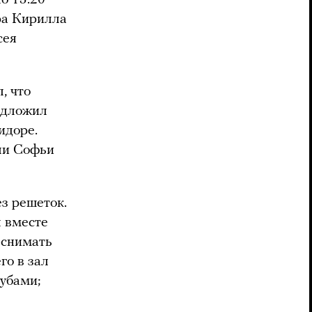
о 15:20
ра Кирилла
сея
, что
редложил
идоре.
ли Софьи
з решеток.
л вместе
 снимать
го в зал
убами;