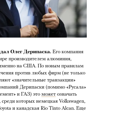
адал Олег Дерипаска.
Его компания
мире производителем алюминия,
менно на США. По новым правилам
ичения против любых фирм (не только
вляют «значительные транзакции»
компаний Дерипаски (помимо «Русала»
емент» и ГАЗ) это
может
означать
 среди которых немецкая Volkswagen,
yota и канадская Rio Tinto Alcan. Еще