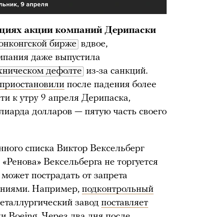
кциях акции компаний Дерипаски
онконгской бирже
вдвое,
мпания даже выпустила
хническом дефолте
из-за санкций.
приостановили
после падения более
ти к утру 9 апреля Дерипаска,
ллиарда долларов — пятую часть своего
нного списка Виктор Вексельберг
«Ренова» Вексельберга не торгуется
 может пострадать от запрета
аниями. Например,
подконтрольный
еталлургический завод
поставляет
 Boeing. Через два дня после