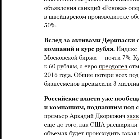
объявления санкций «Ренова» оп
в швейцарском производителе об
50%.
Вслед за активами Дерипаски 
компаний и курс рубля.
Индекс
Московской биржи — почти 7%. Ку
к 60 рублям, а евро
преодолел
отм
2016 года. Общие потери всех по
бизнесменов
превысили
3 миллиа
Российские власти уже пообе
и компаниям, подпавшим под с
премьер Аркадий Дворкович
зая
еще до того, как США расширили 
объемах будет происходить такая 