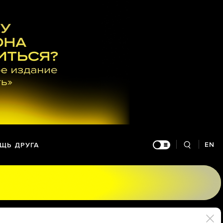
EN
ЩЬ ДРУГА