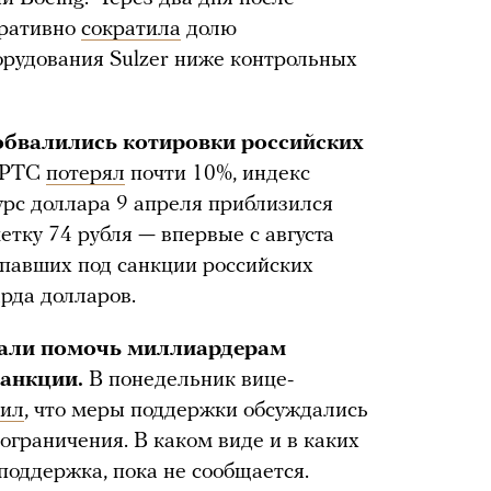
еративно
сократила
долю
орудования Sulzer ниже контрольных
обвалились котировки российских
 РТС
потерял
почти 10%, индекс
рс доллара 9 апреля приблизился
етку 74 рубля — впервые с августа
дпавших под санкции российских
рда долларов.
щали помочь миллиардерам
анкции.
В понедельник вице-
вил
, что меры поддержки обсуждались
ограничения. В каком виде и в каких
поддержка, пока не сообщается.