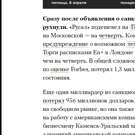
Сразу после объявления о сан
рухнули.
«Русал» подешевел на
Г
на Московской — на
четверть
. Ко
предупреждение
о возможном
те
Торги расписками En+ в Лондоне
чем на четверть. В общей сложнос
по
оценке
Forbes, потерял 1,3 ми
состояния.
Еще один миллиардер из санкцио
потерял
956 миллионов долларов. 
на свободном рынке, но она также
на работу с американскими комп
бизнесмену Каменск-Уральский м
алюминий американской компании