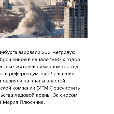
ринбурга взорвали 230-метровую
рошенное в начале 1990-х годов
естных жителей символом города.
ести референдум, ни обращения
 повлияли на планы властей
ской компании (УГМК) расчистить
ьства ледовой арены. За сносом
а Мария Плюснина.