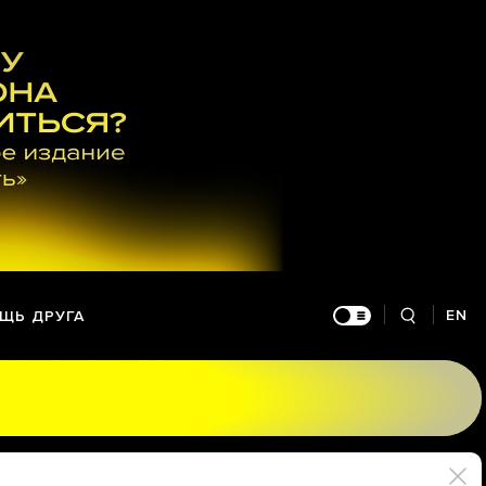
EN
ЩЬ ДРУГА