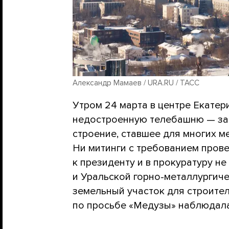
Александр Мамаев / URA.RU / ТАСС
Утром 24 марта в центре Екате
недостроенную телебашню — заб
строение, ставшее для многих м
Ни митинги с требованием пров
к президенту и в прокуратуру не
и Уральской горно-металлургиче
земельный участок для строител
по просьбе «Медузы» наблюдал