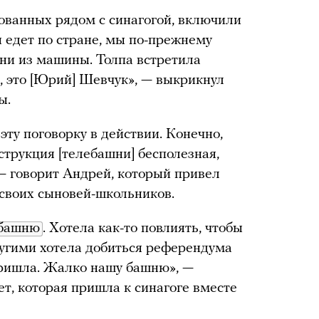
ованных рядом с синагогой, включили
 едет по стране, мы по-прежнему
рни из машины. Толпа встретила
, это [Юрий] Шевчук», — выкрикнул
ы.
ту поговорку в действии. Конечно,
нструкция [телебашни] бесполезная,
, — говорит Андрей, который привел
 своих сыновей-школьников.
 башню
. Хотела как-то повлиять, чтобы
ругими хотела добиться референдума
 пришла. Жалко нашу башню», —
т, которая пришла к синагоге вместе