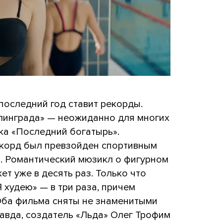
последний год ставит рекорды.
алинграда» — неожиданно для многих
ка «Последний богатырь».
рекорд был превзойден спортивным
. Романтический мюзикл о фигурном
т уже в десять раз. Только что
худею» — в три раза, причем
 Оба фильма сняты не знаменитыми
авда, создатель «Льда» Олег Трофим