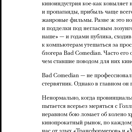
киноиндустрия кое-как ковыляет 
и пропаганды, прибыль чаще всег
жанровые фильмы. Разве ж это н
и подделки под негласным лозунг
наше» — и годами публика, сходив
к компьютерам утешаться за про
блогера Bad Comedian. Часто его
чем ставшие поводом для них кин
Bad Comedian — не профессионал
стервятник. Однако в главном он 
Ненормально, когда провинциаль
пытается всерьез меряться с Голл
неравном бою ломает об колено х
кинопрокатный рынок, по каждому
нас от злых «Трансформеров» и «