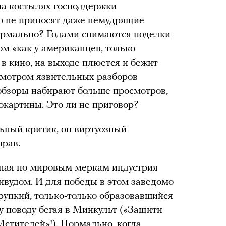
на костылях господдержки
о не приносят даже немудрящие
ормально? Годами снимаются поделки
ом «как у американцев, только
 в кино, на выходе плюется и бежит
смотром язвительных разборов
 обзоры набирают больше просмотров,
окартины. Это ли не приговор?
ьный критик, он виртуозный
прав.
ная по мировым меркам индустрия
ивудом. И для победы в этом заведомо
рупкий, только-только образовавшийся
 поводу бегая в Минкульт («Защити
Мстителей»!). Нормально, когда