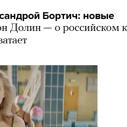
ксандрой Бортич: новые
н Долин — о российском к
ватает