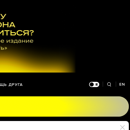
EN
ЩЬ ДРУГА