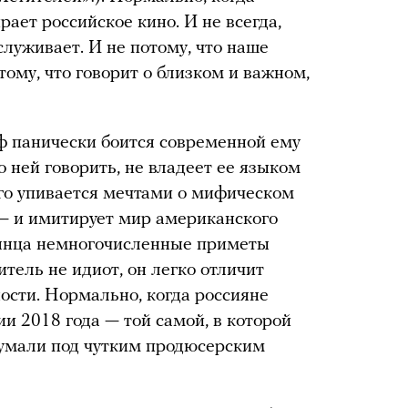
рает российское кино. И не всегда,
аслуживает. И не потому, что наше
тому, что говорит о близком и важном,
ф панически боится современной ему
 о ней говорить, не владеет ее языком
ого упивается мечтами о мифическом
 — и имитирует мир американского
лянца немногочисленные приметы
итель не идиот, он легко отличит
ости. Нормально, когда россияне
ии 2018 года — той самой, в которой
идумали под чутким продюсерским