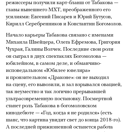
режиссеры получили карт-бланш от Табакова —
главы нынешнего МХТ, преображенного его
усилиями: Евгений Писарев и Юрий Бутусов,
Кирилл Серебренников и Константин Богомолов.
Начало карьеры Табакова связано с именами
Михаила Швейцера, Олега Ефремова, Григория
Чухрая, Галины Волчек. Последние свои роли
он сыграл в двух спектаклях Богомолова —
юбилейном, в самом деле, и обманчиво-
исповедальном «Юбилее ювелира»
и пронзительном «Драконе»: он не выходил
на сцену, его вывозили, и зал взрывался овацией,
так неуместно и так логично прерывавшей
ультрасовременную постановку. Посмертной
станет роль Табакова в богомоловском
кинодебюте — «Год, когда я не родился» (есть
шанс, что картина увидит свет до конца 2018-го).
А последней прижизненной останется работа