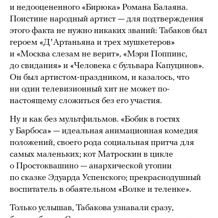
и недооцененного «Бирюка» Романа Балаяна.
Поистине народный артист — для подтверждения
этого факта не нужно никаких званий: Табаков был
героем «ДʼАртаньяна и трех мушкетеров»
и «Москва слезам не верит», «Мэри Поппинс,
до свидания» и «Человека с бульвара Капуцинов».
Он был артистом-праздником, и казалось, что
ни один телевизионный хит не может по-
настоящему сложиться без его участия.
Ну и как без мультфильмов. «Бобик в гостях
у Барбоса» — идеальная анимационная комедия
положений, своего рода социальная притча для
самых маленьких; кот Матроскин в цикле
о Простоквашино — анархической утопии
по сказке Эдуарда Успенского; прекраснодушный
воспитатель в обаятельном «Волке и теленке».
Только услышав, Табакова узнавали сразу,