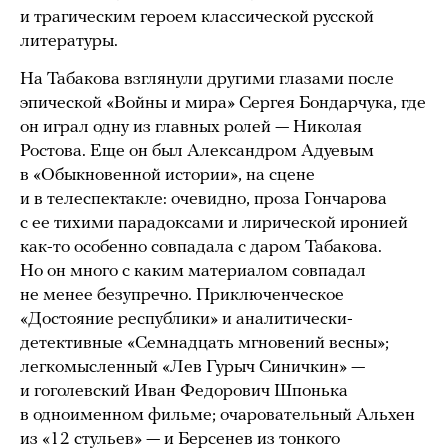
и трагическим героем классической русской
литературы.
На Табакова взглянули другими глазами после
эпической «Войны и мира» Сергея Бондарчука, где
он играл одну из главных ролей — Николая
Ростова. Еще он был Александром Адуевым
в «Обыкновенной истории», на сцене
и в телеспектакле: очевидно, проза Гончарова
с ее тихими парадоксами и лирической иронией
как-то особенно совпадала с даром Табакова.
Но он много с каким материалом совпадал
не менее безупречно. Приключенческое
«Достояние республики» и аналитически-
детективные «Семнадцать мгновений весны»;
легкомысленный «Лев Гурыч Синичкин» —
и гоголевский Иван Федорович Шпонька
в одноименном фильме; очаровательный Альхен
из «12 стульев» — и Берсенев из тонкого