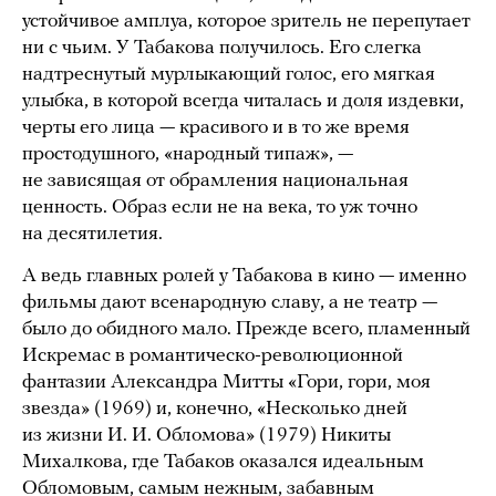
устойчивое амплуа, которое зритель не перепутает
ни с чьим. У Табакова получилось. Его слегка
надтреснутый мурлыкающий голос, его мягкая
улыбка, в которой всегда читалась и доля издевки,
черты его лица — красивого и в то же время
простодушного, «народный типаж», —
не зависящая от обрамления национальная
ценность. Образ если не на века, то уж точно
на десятилетия.
А ведь главных ролей у Табакова в кино — именно
фильмы дают всенародную славу, а не театр —
было до обидного мало. Прежде всего, пламенный
Искремас в романтическо-революционной
фантазии Александра Митты «Гори, гори, моя
звезда» (1969) и, конечно, «Несколько дней
из жизни И. И. Обломова» (1979) Никиты
Михалкова, где Табаков оказался идеальным
Обломовым, самым нежным, забавным