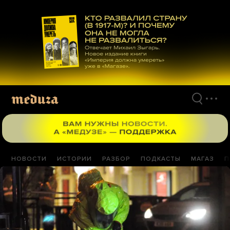
Перейти
к
материалам
НОВОСТИ
ИСТОРИИ
РАЗБОР
ПОДКАСТЫ
МАГАЗ
П