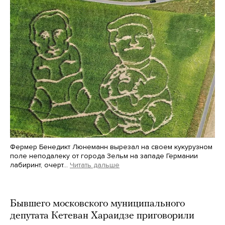
Фермер Бенедикт Люнеманн вырезал на своем кукурузном
поле неподалеку от города Зельм на западе Германии
лабиринт, очерт…
Читать дальше
Martin Meissner / AP / Scanpix / LETA
Бывшего московского муниципального
депутата Кетеван Хараидзе приговорили