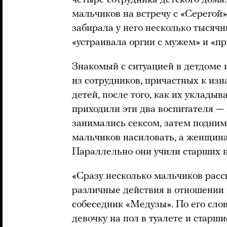
четыре сотрудника детского дома
мальчиков на встречу с «Серегой»,
забирала у него несколько тысячн
«устраивала оргии с мужем» и «пр
Знакомый с ситуацией в детдоме и
из сотрудников, причастных к из
детей, после того, как их уклады
приходили эти два воспитателя — 
занимались сексом, затем подни
мальчиков насиловать, а женщина 
Параллельно они учили старших 
«Сразу несколько мальчиков расск
различные действия в отношении 
собеседник «Медузы». По его сло
девочку на пол в туалете и старш