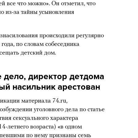
ей все что можно». Он отметил, что
но из-за тайны усыновления
изнасилования происходили регулярно
 года, по словам собеседника
сещать детский дом.
 дело, директор детдома
ый насильник арестован
ликации материала 74.ru,
озбуждении уголовного дела по статье
вия сексуального характера
14-летнего возраста) «в одном
рпевшими по нему признаны семь