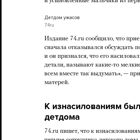
и усыновленные мальчики из перв
Детдом ужасов
74ru
Издание 74.ru сообщило, что при
сначала отказывался обсуждать п
и он признался, что его насиловал
детали, называют какие-то мелки
всем вместе так выдумать», — пр
матерей.
К изнасилованиям был
детдома
74.ru пишет, что к изнасилования