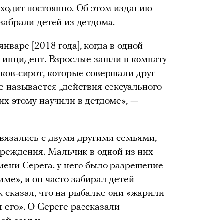
сходит постоянно. Об этом изданию
забрали детей из детдома.
нваре [2018 года], когда в одной
инцидент. Взрослые зашли в комнату
иков-сирот, которые совершали друг
ке называется „действия сексуального
 их этому научили в детдоме», —
вязались с двумя другими семьями,
чреждения. Мальчик в одной из них
мени Серега: у него было разрешение
ме», и он часто забирал детей
 сказал, что на рыбалке они «жарили
л его». О Сереге рассказали