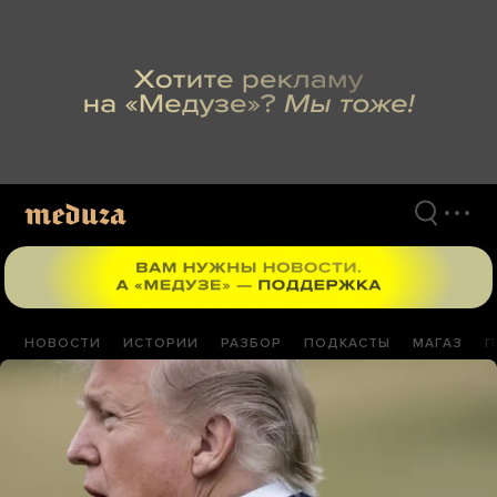
Перейти
к
материалам
НОВОСТИ
ИСТОРИИ
РАЗБОР
ПОДКАСТЫ
МАГАЗ
П