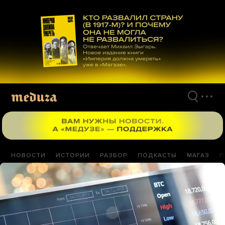
Перейти
к
материалам
НОВОСТИ
ИСТОРИИ
РАЗБОР
ПОДКАСТЫ
МАГАЗ
П