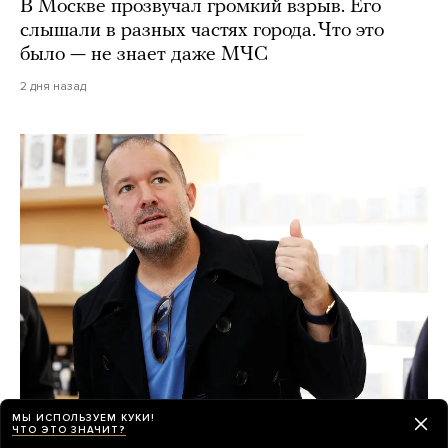
В Москве прозвучал громкий взрыв. Его
слышали в разных частях города. Что это
было — не знает даже МЧС
2 дня назад
МЫ ИСПОЛЬЗУЕМ КУКИ!
Секретное ИИ-устройство OpenAI — это
ЧТО ЭТО ЗНАЧИТ?