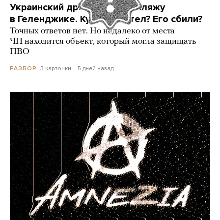
Украинский дрон попал по пляжу
в Геленджике. Куда он летел? Его сбили?
Точных ответов нет. Но недалеко от места
ЧП находится объект, который могла защищать
ПВО
3 карточки
5 дней назад
РАЗБОР