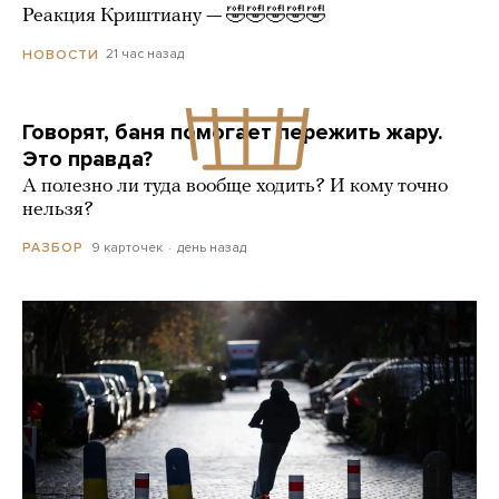
Реакция Криштиану — 🤣🤣🤣🤣🤣
21 час назад
НОВОСТИ
Говорят, баня помогает пережить жару.
Это правда?
А полезно ли туда вообще ходить? И кому точно
нельзя?
9 карточек
день назад
РАЗБОР