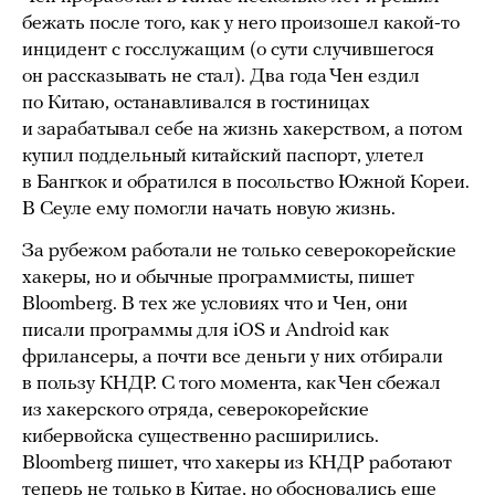
бежать после того, как у него произошел какой-то
инцидент с госслужащим (о сути случившегося
он рассказывать не стал). Два года Чен ездил
по Китаю, останавливался в гостиницах
и зарабатывал себе на жизнь хакерством, а потом
купил поддельный китайский паспорт, улетел
в Бангкок и обратился в посольство Южной Кореи.
В Сеуле ему помогли начать новую жизнь.
За рубежом работали не только северокорейские
хакеры, но и обычные программисты, пишет
Bloomberg. В тех же условиях что и Чен, они
писали программы для iOS и Android как
фрилансеры, а почти все деньги у них отбирали
в пользу КНДР. С того момента, как Чен сбежал
из хакерского отряда, северокорейские
кибервойска существенно расширились.
Bloomberg пишет, что хакеры из КНДР работают
теперь не только в Китае, но обосновались еще