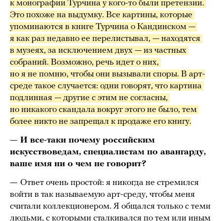
к монографии Турчина у кого-то были претензии. 
Это похоже на выдумку. Все картины, которые 
упоминаются в книге Турчина о Кандинском — 
я как раз недавно ее перелистывал, — находятся 
в музеях, за исключением двух — из частных 
собраний. Возможно, речь идет о них, 
но я не помню, чтобы они вызывали споры. В арт-
среде такое случается: одни говорят, что картина 
подлинная — другие с этим не согласны, 
но никакого скандала вокруг этого не было, тем 
более никто не запрещал к продаже его книгу.
— И все-таки почему российским
искусствоведам, специалистам по авангарду,
ваше имя ни о чем не говорит?
—
Ответ очень простой: я никогда не стремился
войти в так называемую арт-среду, чтобы меня
считали коллекционером. Я общался только с теми
людьми, с которыми сталкивался по тем или иным