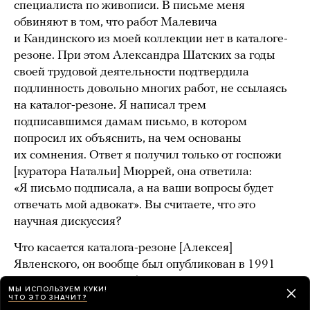
специалиста по живописи. В письме меня
обвиняют в том, что работ Малевича
и Кандинского из моей коллекции нет в каталоге-
резоне. При этом Александра Шатских за годы
своей трудовой деятельности подтвердила
подлинность довольно многих работ, не ссылаясь
на каталог-резоне. Я написал трем
подписавшимся дамам письмо, в котором
попросил их объяснить, на чем основаны
их сомнения. Ответ я получил только от госпожи
[куратора Натальи] Мюррей, она ответила:
«Я письмо подписала, а на ваши вопросы будет
отвечать мой адвокат». Вы считаете, что это
научная дискуссия?
Что касается каталога-резоне [Алексея]
Явленского, он вообще был опубликован в 1991
году — а значит, те работы, которых к тому
МЫ ИСПОЛЬЗУЕМ КУКИ!
времени еще не было в Европе, в него не попали.
ЧТО ЭТО ЗНАЧИТ?