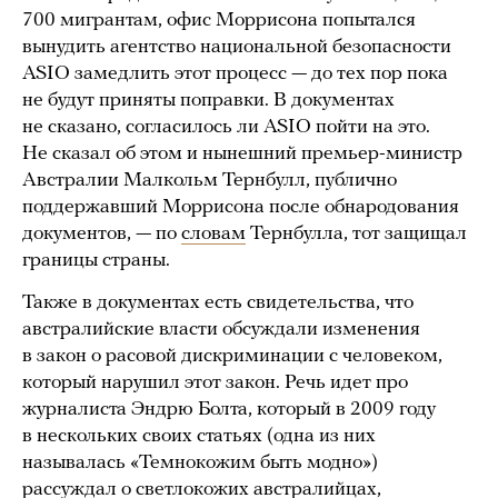
700 мигрантам, офис Моррисона попытался
вынудить агентство национальной безопасности
ASIO замедлить этот процесс — до тех пор пока
не будут приняты поправки. В документах
не сказано, согласилось ли ASIO пойти на это.
Не сказал об этом и нынешний премьер-министр
Австралии Малкольм Тернбулл, публично
поддержавший Моррисона после обнародования
документов, — по
словам
Тернбулла, тот защищал
границы страны.
Также в документах есть свидетельства, что
австралийские власти обсуждали изменения
в закон о расовой дискриминации с человеком,
который нарушил этот закон. Речь идет про
журналиста Эндрю Болта, который в 2009 году
в нескольких своих статьях (одна из них
называлась «Темнокожим быть модно»)
рассуждал о светлокожих австралийцах,