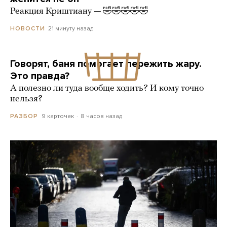
Реакция Криштиану — 🤣🤣🤣🤣🤣
21 минуту назад
НОВОСТИ
Говорят, баня помогает пережить жару.
Это правда?
А полезно ли туда вообще ходить? И кому точно
нельзя?
9 карточек
8 часов назад
РАЗБОР