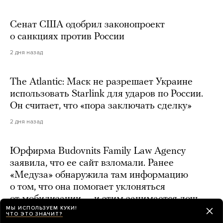
Сенат США одобрил законопроект
о санкциях против России
2 дня назад
The Atlantic: Маск не разрешает Украине
использовать Starlink для ударов по России.
Он считает, что «пора заключать сделку»
2 дня назад
Юрфирма Budovnits Family Law Agency
заявила, что ее сайт взломали. Ранее
«Медуза» обнаружила там информацию
о том, что она помогает уклоняться
от мобилизации — и этим занимается дочь
МЫ ИСПОЛЬЗУЕМ КУКИ!
генерала
ЧТО ЭТО ЗНАЧИТ?