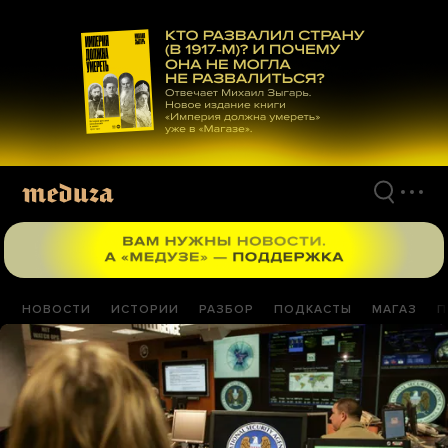
Перейти
к
материалам
НОВОСТИ
ИСТОРИИ
РАЗБОР
ПОДКАСТЫ
МАГАЗ
П