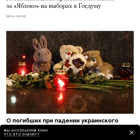
за «Яблоко» на выборах в Госдуму
день назад
О погибших при падении украинского
дрона на пляж в Геленджике по-прежнему
МЫ ИСПОЛЬЗУЕМ КУКИ!
известно крайне мало. Вот что удалось
ЧТО ЭТО ЗНАЧИТ?