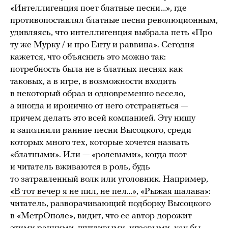
«Интеллигенция поет блатные песни…», где
противопоставлял блатные песни революционным,
удивляясь, что интеллигенция выбрала петь «Про
ту же Мурку / и про Енту и раввина». Сегодня
кажется, что объяснить это можно так:
потребность была не в блатных песнях как
таковых, а в игре, в возможности входить
в некоторый образ и одновременно весело,
а иногда и иронично от него отстраняться —
причем делать это всей компанией. Эту нишу
и заполнили ранние песни Высоцкого, среди
которых много тех, которые хочется назвать
«блатными». Или — «ролевыми», когда поэт
и читатель вживаются в роль, будь
то затравленный волк или уголовник. Например,
«В тот вечер я не пил, не пел…»
,
«Рыжая шалава»
:
читатель, разворачивающий подборку Высоцкого
в «МетрОполе», видит, что ее автор дорожит