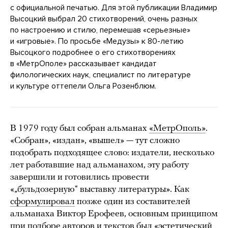
с официальной печатью. Для этой публикации Владимир
Высоцкий выбрал 20 стихотворений, очень разных
по настроению и стилю, перемешав «серьезные»
и «игровые». По просьбе «Медузы» к 80-летию
Высоцкого подробнее о его стихотворениях
в «МетрОполе» рассказывает кандидат
филологических наук, специалист по литературе
и культуре оттепели Ольга Розенблюм.
В 1979 году был собран альманах
«МетрОполь»
.
«Собран», «издан», «вышел» — тут сложно
подобрать подходящее слово: издатели, несколько
лет работавшие над альманахом, эту работу
завершили и готовились провести
«„бульдозерную“ выставку литературы». Как
сформулировал
позже один из составителей
альманаха Виктор Ерофеев, основным принципом
при подборе авторов и текстов был «эстетический