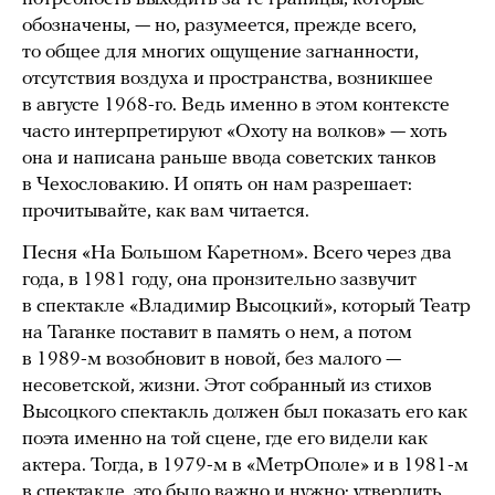
обозначены, — но, разумеется, прежде всего,
то общее для многих ощущение загнанности,
отсутствия воздуха и пространства, возникшее
в августе 1968-го. Ведь именно в этом контексте
часто интерпретируют «Охоту на волков» — хоть
она и написана раньше ввода советских танков
в Чехословакию. И опять он нам разрешает:
прочитывайте, как вам читается.
Песня «На Большом Каретном». Всего через два
года, в 1981 году, она пронзительно зазвучит
в спектакле «Владимир Высоцкий», который Театр
на Таганке поставит в память о нем, а потом
в 1989-м возобновит в новой, без малого —
несоветской, жизни. Этот собранный из стихов
Высоцкого спектакль должен был показать его как
поэта именно на той сцене, где его видели как
актера. Тогда, в 1979-м в «МетрОполе» и в 1981-м
в спектакле, это было важно и нужно: утвердить,