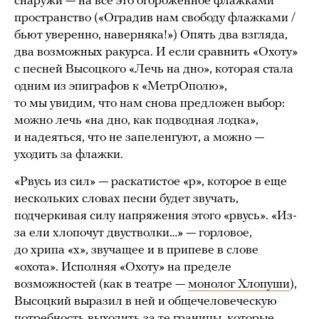
снаружи — на все это огороженное флажками
пространство («Оградив нам свободу флажками /
бьют уверенно, наверняка!») Опять два взгляда,
два возможных ракурса. И если сравнить «Охоту»
с песней Высоцкого «Лечь на дно», которая стала
одним из эпиграфов к «МетрОполю»,
то мы увидим, что нам снова предложен выбор:
можно лечь «на дно, как подводная лодка»,
и надеяться, что не запеленгуют, а можно —
уходить за флажки.
«Рвусь из сил» — раскатистое «р», которое в еще
нескольких словах песни будет звучать,
подчеркивая силу напряжения этого «рвусь». «Из-
за ели хлопочут двустволки…» — горловое,
до хрипа «х», звучащее и в припеве в слове
«охота». Исполняя «Охоту» на пределе
возможностей (как в театре —
монолог Хлопуши
),
Высоцкий выразил в ней и общечеловеческую
потребность выходить за те границы, которые