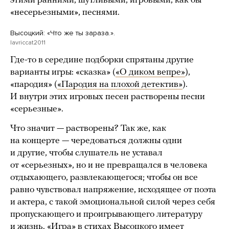
этими ранними, шутливыми, игровыми, как бы
«несерьезными», песнями.
Высоцкий: «Что же ты зараза.».
lavriccat2011
Где-то в середине подборки спрятаны другие
варианты игры: «сказка» (
«О диком вепре»
),
«пародия» (
«Пародия на плохой детектив»
).
И внутри этих игровых песен растворены песни
«серьезные».
Что значит — растворены? Так же, как
на концерте — чередоваться должны одни
и другие, чтобы слушатель не уставал
от «серьезных», но и не превращался в человека
отдыхающего, развлекающегося; чтобы он все
равно чувствовал напряжение, исходящее от поэта
и актера, с такой эмоциональной силой через себя
пропускающего и проигрывающего литературу
и жизнь. «Игра» в стихах Высоцкого имеет