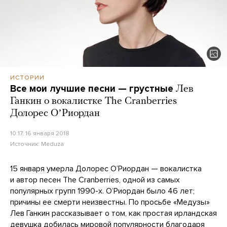
ИСТОРИИ
Все мои лучшие песни — грустные
Лев
Ганкин о вокалистке The Cranberries
Долорес ОʼРиордан
10:17, 16 января 2018
Источник:
Meduza
15 января умерла Долорес ОʼРиордан — вокалистка
и автор песен The Cranberries, одной из самых
популярных групп 1990-х. ОʼРиордан было 46 лет;
причины ее смерти неизвестны. По просьбе «Медузы»
Лев Ганкин рассказывает о том, как простая ирландская
девушка добилась мировой популярности благодаря