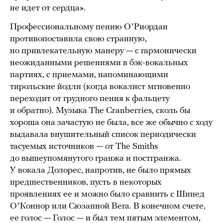
не идет от сердца».
Профессиональному пению ОʼРиордан
противопоставила свою странную,
но привлекательную манеру — с гармонически
неожиданными решениями в бэк-вокальных
партиях, с приемами, напоминающими
тирольские йодли (когда вокалист мгновенно
переходит от грудного пения к фальцету
и обратно). Музыка The Cranberries, сколь бы
хороша она зачастую не была, все же обычно с ходу
выдавала внушительный список периодически
тасуемых источников — от The Smiths
до вышеупомянутого гранжа и постгранжа.
У вокала Долорес, напротив, не было прямых
предшественников, пусть в некоторых
проявлениях ее и можно было сравнить с Шинед
ОʼКоннор или Сюзанной Вега. В конечном счете,
ее голос — Голос — и был тем пятым элементом,