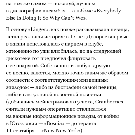
на том же самом — пожалуй, лучшем
в дискографии ансамбля — альбоме «Everybody
Else Is Doing It So Why Canʼt We».
В основу «Linger», как позже рассказывала певица,
легла реальная история: в 17 лет Долорес впервые
в жизни поцеловалась с парнем в клубе,
мгновенно по уши влюбилась, но на следующей
дискотеке тот предпочел флиртовать
с ее подругой. Собственно, и любую другую
ее песню, кажется, можно точно таким же образом
соотнести с соответствующим жизненным
эпизодом — либо из биографии самой певицы,
либо из актуальной новостной повестки
(добившись мейнстримового успеха, Cranberries
считали нужным оперативно откликаться
на важные информационные поводы, от войны
в Югославии — «Bosnia» — до теракта
11 сентября — «New New York»).