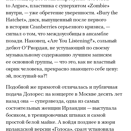
to Argue», пластинка с суперхитом «Zombie»
внутри, — уже обретение уверенности. «Bury the
Hatchet», диск, выпущенный после первого
в истории Cranberries серьезного кризиса, —
сигнал о том, что междоусобицы в ансамбле
позади. Наконец, «Are You Listening?», сольный
дебют ОʼРиордан, не уступающий по своему
музыкальному содержанию лучшим записям
ее основной группы, — что это, как не властный
окрик человека, прекрасно знающего себе цену:
эй, послушай-ка?!
Подобной же прямотой отличалась и публичная
подача Долорес: на концерте в Москве десять лет
назад она — суперзвезда, одна из самых
состоятельных женщин Ирландии — выступала
босиком, в тренировочных штанах и самой
простой белой майке. А войдя позднее в жюри
ирландской версии «Голоса», сразу установила