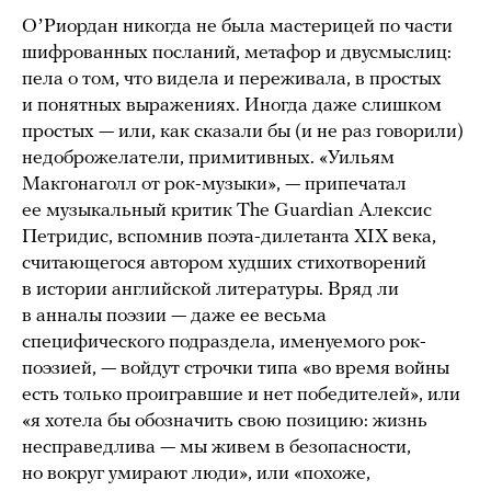
ОʼРиордан никогда не была мастерицей по части
шифрованных посланий, метафор и двусмыслиц:
пела о том, что видела и переживала, в простых
и понятных выражениях. Иногда даже слишком
простых — или, как сказали бы (и не раз говорили)
недоброжелатели, примитивных. «Уильям
Макгонаголл от рок-музыки», — припечатал
ее музыкальный критик The Guardian Алексис
Петридис, вспомнив поэта-дилетанта XIX века,
считающегося автором худших стихотворений
в истории английской литературы. Вряд ли
в анналы поэзии — даже ее весьма
специфического подраздела, именуемого рок-
поэзией, — войдут строчки типа «во время войны
есть только проигравшие и нет победителей», или
«я хотела бы обозначить свою позицию: жизнь
несправедлива — мы живем в безопасности,
но вокруг умирают люди», или «похоже,