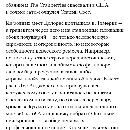
обаянием The Cranberries спасовали в США
и только затем очнулся Старый Свет.
Из родных мест Долорес притащила в Лимерик —
а транзитом через него и на стадионные площадки
обоих полушарий — не только человеческую
скромность и откровенность, но и некоторые
особенности певческого ремесла. Например,
полное отсутствие страха перед диссонансами,
которых так много в любимом ею фольклоре, —
да и вообще презрение к какой-либо
«правильной», гладкой вокальной подаче. Как-то
раз в Лос-Анджелесе она прислушалась
к дружескому совету и записалась на занятия
с педагогом по вокалу, но сбежала через пару
уроков: «Подумать только, он пытался поставить
мне вибрато! А я ненавижу вибрато! Оно такое
неискренное. И вообще ненавижу
профессиональное пение. В нем нет чувства, оно