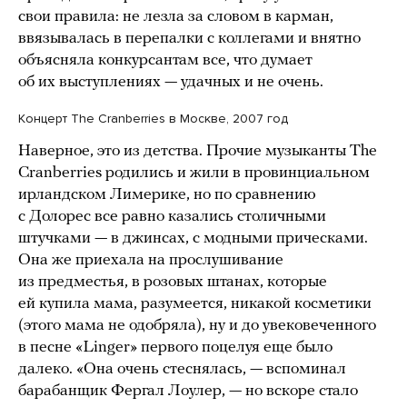
свои правила: не лезла за словом в карман,
ввязывалась в перепалки с коллегами и внятно
объясняла конкурсантам все, что думает
об их выступлениях — удачных и не очень.
Концерт The Cranberries в Москве, 2007 год
Наверное, это из детства. Прочие музыканты The
Cranberries родились и жили в провинциальном
ирландском Лимерике, но по сравнению
с Долорес все равно казались столичными
штучками — в джинсах, с модными прическами.
Она же приехала на прослушивание
из предместья, в розовых штанах, которые
ей купила мама, разумеется, никакой косметики
(этого мама не одобряла), ну и до увековеченного
в песне «Linger» первого поцелуя еще было
далеко. «Она очень стеснялась, — вспоминал
барабанщик Фергал Лоулер, — но вскоре стало