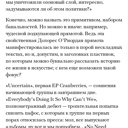
мы уничтожили озоновый слой, интересно,
задумываются ли об этом политики?»
Конечно, можно назвать это примитивом, набором
банальностей. Но можно и иначе: например,
чудесной подкупающей прямотой. Ведь эта
свойственная Долорес ОʼРиордан прямота
манифестировалась не только в порой нескладных
текстах, но и, допустим, в заголовках пластинок,
по которым можно буквально рассказать историю
ее жизни в искусстве; с кем еще возможен такой
фокус?
«Uncertain», первая EP Cranberries, — сомнения
начинающей группы в завтрашнем дне.
«Everybodyʼs Doing It So Why Canʼt We»,
полнометражный дебют — трогательная попытка
снизить пафос, с которым к группе на первых
порах относилась пресса: мол, все выпускают
альбомы, ну вот и мы попробуем… «No Need