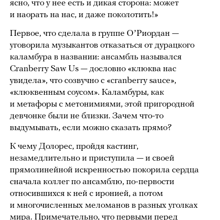
ясно, что у нее есть и дикая сторона: может
и наорать на нас, и даже поколотить!»
Первое, что сделала в группе ОʼРиордан —
уговорила музыкантов отказаться от дурацкого
каламбура в названии: ансамбль назывался
Cranberry Saw Us — дословно «клюква нас
увидела», что созвучно с «cranberry sauce»,
«клюквенным соусом». Каламбуры, как
и метафоры с метонимиями, этой пригородной
девчонке были не близки. Зачем что-то
выдумывать, если можно сказать прямо?
К чему Долорес, пройдя кастинг,
незамедлительно и приступила — и своей
прямолинейной искренностью покорила сердца
сначала коллег по ансамблю, по-первости
относившихся к ней с иронией, а потом
и многочисленных меломанов в разных уголках
мира. Примечательно, что первыми перед