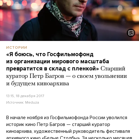
ИСТОРИИ
«Я боюсь, что Госфильмофонд
из организации мирового масштаба
превратится в склад с пленкой»
Старший
куратор Петр Багров — о своем увольнении
и будущем киноархива
13:15, 18 декабря 2017
Источник:
Meduza
В начале ноября из Госфильмофонда России уволился
историк кино Петр Багров — старший куратор
киноархива, художественный руководитель фестиваля
архивного кино
«Белые Столбы»
. За несколько месяцев