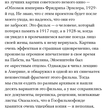
из лучших картин советского немого кино —
«Обломок империи» Фридриха Эрмлера, 1929-
й год. Не знаю, что с этим проектом будет после
моего ухода, но надеюсь, что они его
не забросят. Это фильм — о человеке, который
потерял память в 1917 году, а в 1928-м, когда
он увидел в промчавшемся вагоне поезда лицо
своей жены, память к нему вернулась. Картина
очень эффектная и страшная одновременно, она
произвела огромное впечатление в свое время
на Пабста, на Чаплина, Эйзенштейн был
ее «крестным отцом». Однажды я читал лекцию
в Америке, и обнаружил в одной из их синематек
неизвестный фрагмент этого фильма. Тогда
мы стали ездить по разным архивам и нашли
десять вариантов это фильма, а у нас сохранились
все документы, переписка, рецензии, монтажные
листы. Оказалось, что в Госфильмофонде
хранится очень ущербная копия — и неполная,