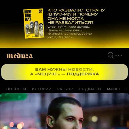
Перейти
к
материалам
НОВОСТИ
ИСТОРИИ
РАЗБОР
ПОДКАСТЫ
МАГАЗ
П