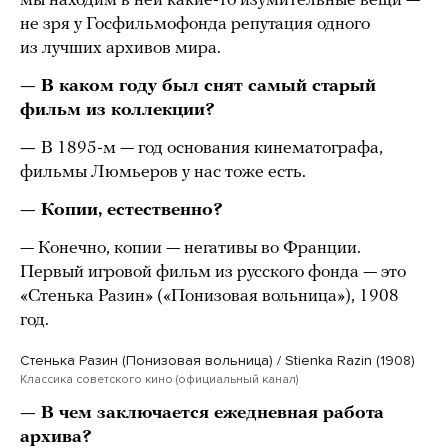
мы находим в ней какие-то изумительные вещи —
не зря у Госфильмофонда репутация одного
из лучших архивов мира.
— В каком году был снят самый старый
фильм из коллекции?
—
В 1895-м — год основания кинематографа,
фильмы Люмьеров у нас тоже есть.
— Копии, естественно?
— Конечно, копии — негативы во Франции.
Первый игровой фильм из русского фонда — это
«Стенька Разин» («Понизовая вольница»), 1908
год.
Стенька Разин (Понизовая вольница) / Stienka Razin (1908)
Классика советского кино (официальный канал)
— В чем заключается ежедневная работа
архива?