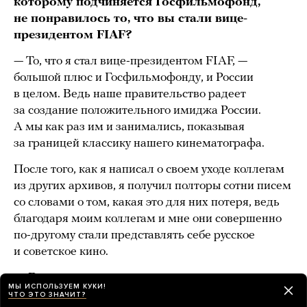
которому подчиняется Госфильмофонд,
не понравилось то, что вы стали вице-
президентом FIAF?
— То, что я стал вице-президентом FIAF, —
большой плюс и Госфильмофонду, и России
в целом. Ведь наше правительство радеет
за создание положительного имиджа России.
А мы как раз им и занимались, показывая
за границей классику нашего кинематографа.
После того, как я написал о своем уходе коллегам
из других архивов, я получил полторы сотни писем
со словами о том, какая это для них потеря, ведь
благодаря моим коллегам и мне они совершенно
по-другому стали представлять себе русское
и советское кино.
— Возможно, вы делали какие-то
МЫ ИСПОЛЬЗУЕМ КУКИ!
политические высказывания, которые могли
ЧТО ЭТО ЗНАЧИТ?