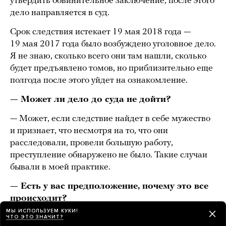
утвердить обвинительное заключение, после этого
дело направляется в суд.
Срок следствия истекает 19 мая 2018 года —
19 мая 2017 года было возбуждено уголовное дело.
Я не знаю, сколько всего они там нашли, сколько
будет предъявлено томов, но приблизительно еще
полгода после этого уйдет на ознакомление.
— Может ли дело до суда не дойти?
— Может, если следствие найдет в себе мужество
и признает, что несмотря на то, что они
расследовали, провели большую работу,
преступление обнаружено не было. Такие случаи
бывали в моей практике.
— Есть у вас предположение, почему это все
происходит?
МЫ ИСПОЛЬЗУЕМ КУКИ!
— У меня нет. Я не знаю.
ЧТО ЭТО ЗНАЧИТ?