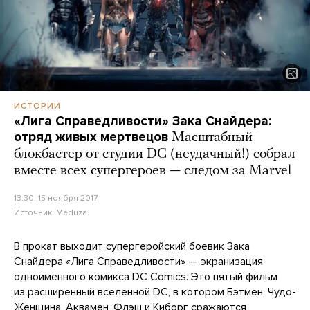
ИСТОРИИ
«Лига Справедливости» Зака Снайдера:
отряд живых мертвецов
Масштабный
блокбастер от студии DC (неудачный!) собрал
вместе всех супергероев — следом за Marvel
13:30, 15 ноября 2017
Источник:
Meduza
В прокат выходит супергеройский боевик Зака
Снайдера «Лига Справедливости» — экранизация
одноименного комикса DC Comics. Это пятый фильм
из расширенный вселенной DC, в котором Бэтмен, Чудо-
Женщина, Аквамен, Флэш и Киборг сражаются