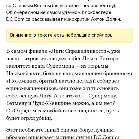
со Степным Волком (он угрожает человечеству).
Об очередном не самом удачном блокбастере
DC Comics рассказывает кинокритик Антон Долин.
Внимание: в тексте есть небольшие спойлеры.
В самом финале «Лиги Справедливости», уже
после титров, мы видим побег Лекса Лютора —
заклятого врага Супермена — из тюрьмы.
На своей яхте, больше напоминающей броненосец
«Потемкин», бритый наголо негодяй собирает
единомышленников: они тоже хотят основать
собственную Лигу. А то что же — Супермену,
Бэтмену и Чудо-Женщине можно, а им нет?
С «Отрядом самоубийц» не заладилось, пусть
будет отряд убийц.
Этот необязательный эпизод-бонус лучшим
образом описывает мотивы студии DC Comics,