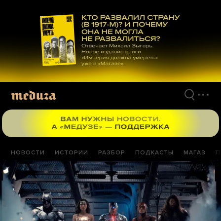
Перейти
к
материалам
НОВОСТИ
ИСТОРИИ
РАЗБОР
ПОДКАСТЫ
МАГАЗ
П