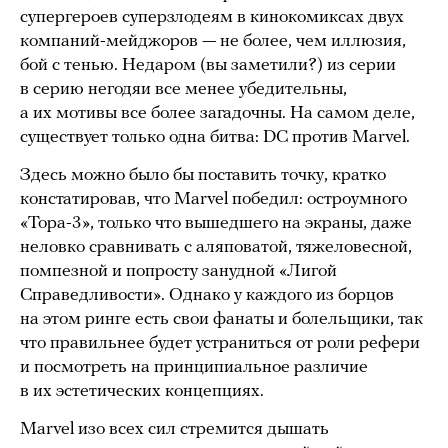
супергероев суперзлодеям в кинокомиксах двух
компаний-мейджоров — не более, чем иллюзия,
бой с тенью. Недаром (вы заметили?) из серии
в серию негодяи все менее убедительны,
а их мотивы все более загадочны. На самом деле,
существует только одна битва: DC против Marvel.
Здесь можно было бы поставить точку, кратко
констатировав, что Marvel победил: остроумного
«Тора-3», только что вышедшего на экраны, даже
неловко сравнивать с аляповатой, тяжеловесной,
помпезной и попросту занудной «Лигой
Справедливости». Однако у каждого из борцов
на этом ринге есть свои фанаты и болельщики, так
что правильнее будет устраниться от роли рефери
и посмотреть на принципиальное различие
в их эстетических концепциях.
Marvel изо всех сил стремится дышать