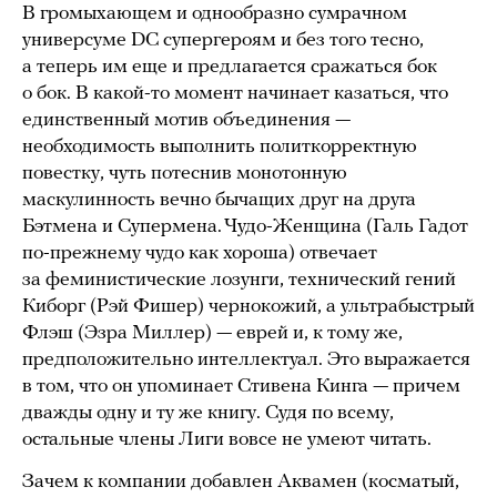
В громыхающем и однообразно сумрачном
универсуме DC супергероям и без того тесно,
а теперь им еще и предлагается сражаться бок
о бок. В какой-то момент начинает казаться, что
единственный мотив объединения —
необходимость выполнить политкорректную
повестку, чуть потеснив монотонную
маскулинность вечно бычащих друг на друга
Бэтмена и Супермена. Чудо-Женщина (Галь Гадот
по-прежнему чудо как хороша) отвечает
за феминистические лозунги, технический гений
Киборг (Рэй Фишер) чернокожий, а ультрабыстрый
Флэш (Эзра Миллер) — еврей и, к тому же,
предположительно интеллектуал. Это выражается
в том, что он упоминает Стивена Кинга — причем
дважды одну и ту же книгу. Судя по всему,
остальные члены Лиги вовсе не умеют читать.
Зачем к компании добавлен Аквамен (косматый,