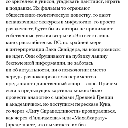
со зрителем в унисон, угадывать цайтгайст, играть
в поддавки. Их фильмы то отражают
общественно-политическую повестку, то дают
ненавязчивые экскурсы в мифологию, то просто
развлекают, будто бы их авторы не принимают
собственные усилия всерьез: «Это всего лишь
кино, расслабьтесь». DC, по крайней мере
в интерпретации Зака Снайдера, на компромиссы
не идет. Они обрушивают на публику лавину
бесполезной информации, не заботясь
ни об актуальности, ни о психологии: вместо
череды разножанровых экспериментов
предлагают единственный жанр — эпос. Причем
если в предыдущих картинах можно было
провести аналогию с мифами Древней Греции
в академичном, но доступном пересказе Куна,
то через «Лигу Справедливости» продираешься,
как через «Гильгамеша» или «Махабхарату»
(представьте, что вы читаете их без