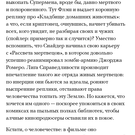
выкопать Супермена, вроде бы, давно мертвого
и похороненного. Тут Флэш и выдает коронную
реплику про «Кладбище домашних животных»:
а что, если криптонец, очнувшись, начнет убивать
всех, кого увидит, не разбирая своих и чужих
(спойлер: примерно так и случится)? Уместно
вспомнить, что Снайдер начинал свою карьеру
с «Рассвета мертвецов», в котором довольно
успешно реанимировал зомби-армию Джорджа
Ромеро. Лига Справедливости производит
впечатление такого же отряда живых мертвецов:
по инерции они бьются за идеалы, роняют
выспренние реплики, отстаивают права
человечества топтать эту Землю. Но кажется, что
хочется им одного — поскорее упокоиться в своих
комиксах на пыльных полках библиотек, чтобы
алчные кинопродюсеры оставили их в покое.
Кстати, о человечестве: в фильме оно