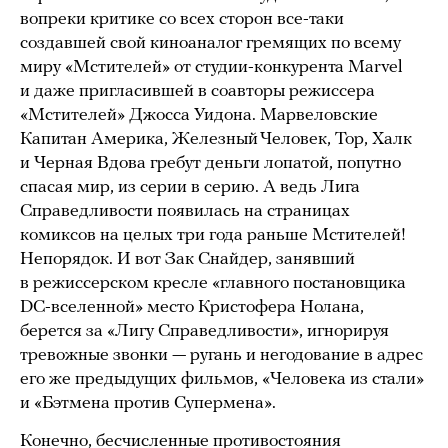
вопреки критике со всех сторон все-таки
создавшей свой киноаналог гремящих по всему
миру «Мстителей» от студии-конкурента Marvel
и даже пригласившей в соавторы режиссера
«Мстителей» Джосса Уидона. Марвеловские
Капитан Америка, Железный Человек, Тор, Халк
и Черная Вдова гребут деньги лопатой, попутно
спасая мир, из серии в серию. А ведь Лига
Справедливости появилась на страницах
комиксов на целых три года раньше Мстителей!
Непорядок. И вот Зак Снайдер, занявший
в режиссерском кресле «главного постановщика
DC-вселенной» место Кристофера Нолана,
берется за «Лигу Справедливости», игнорируя
тревожные звонки — ругань и негодование в адрес
его же предыдущих фильмов, «Человека из стали»
и «Бэтмена против Супермена».
Конечно, бесчисленные противостояния