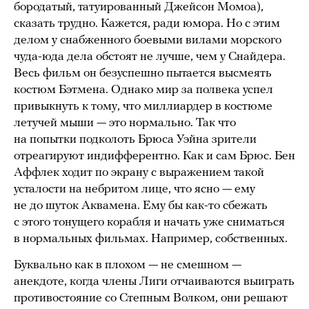
бородатый, татуированный Джейсон Момоа),
сказать трудно. Кажется, ради юмора. Но с этим
делом у снабженного боевыми вилами морского
чуда-юда дела обстоят не лучше, чем у Снайдера.
Весь фильм он безуспешно пытается высмеять
костюм Бэтмена. Однако мир за полвека успел
привыкнуть к тому, что миллиардер в костюме
летучей мыши — это нормально. Так что
на попытки подколоть Брюса Уэйна зрители
отреагируют индифферентно. Как и сам Брюс. Бен
Аффлек ходит по экрану с выражением такой
усталости на небритом лице, что ясно — ему
не до шуток Аквамена. Ему бы как-то сбежать
с этого тонущего корабля и начать уже сниматься
в нормальных фильмах. Например, собственных.
Буквально как в плохом — не смешном —
анекдоте, когда члены Лиги отчаиваются выиграть
противостояние со Степным Волком, они решают