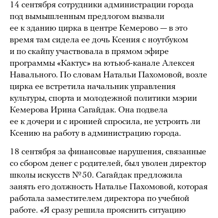
14 сентября сотрудники администрации города
под вымышленным предлогом вызвали
ее к зданию цирка в центре Кемерово — в это
время там сидела ее дочь Ксения с ноутбуком
и по скайпу участвовала в прямом эфире
программы «Кактус» на ютьюб-канале Алексея
Навального. По словам Натальи Пахомовой, возле
цирка ее встретила начальник управления
культуры, спорта и молодежной политики мэрии
Кемерова Ирина Сагайдак. Она подвела
ее к дочери и с иронией спросила, не устроить ли
Ксению на работу в администрацию города.
18 сентября за финансовые нарушения, связанные
со сбором денег с родителей, был уволен директор
школы искусств № 50. Сагайдак предложила
занять его должность Наталье Пахомовой, которая
работала заместителем директора по учебной
работе. «Я сразу решила прояснить ситуацию