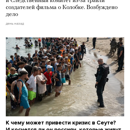
и Следственный комитет из-за травли
создателей фильма о Колобке. Возбуждено
дело
день назад
К чему может привести кризис в Сеуте?
И коснется ли он россиян, которые живут