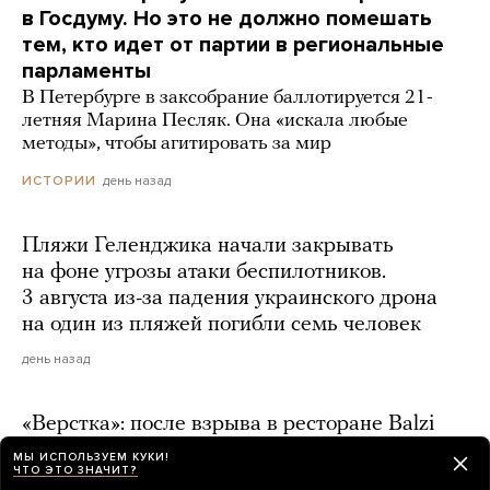
в Госдуму. Но это не должно помешать
тем, кто идет от партии в региональные
парламенты
В Петербурге в заксобрание баллотируется 21-
летняя Марина Песляк. Она «искала любые
методы», чтобы агитировать за мир
день назад
ИСТОРИИ
Пляжи Геленджика начали закрывать
на фоне угрозы атаки беспилотников.
3 августа из-за падения украинского дрона
на один из пляжей погибли семь человек
день назад
«Верстка»: после взрыва в ресторане Balzi
Rossi могла умереть вторая родственница
МЫ ИСПОЛЬЗУЕМ КУКИ!
ЧТО ЭТО ЗНАЧИТ?
генерала Александра Чайко