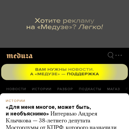
Перейти
к
материалам
НОВОСТИ
ИСТОРИИ
РАЗБОР
ПОДКАСТЫ
МАГАЗ
П
ИСТОРИИ
«Для меня многое, может быть,
и необъяснимо»
Интервью Андрея
Клычкова — 38-летнего депутата
Мосгордумы от КПРФ, которого назначили