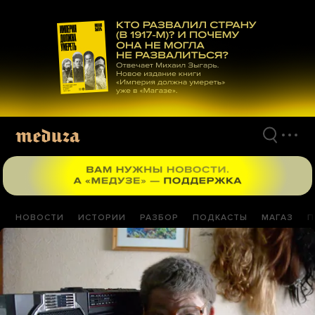
Перейти
к
материалам
НОВОСТИ
ИСТОРИИ
РАЗБОР
ПОДКАСТЫ
МАГАЗ
П