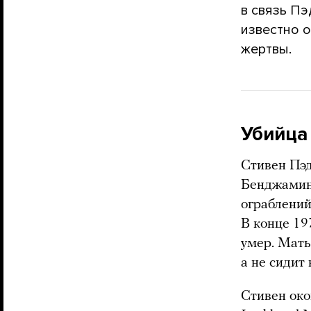
в связь Пэ
известно о
жертвы.
Убийца
Стивен Пэд
Бенджамин 
ограблений
В конце 19
умер. Мать
а не сидит
Стивен око