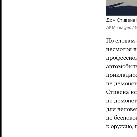
Дом Стивена 
AKM Images / G
По словам 
несмотря н
профессион
автомобиль
прикладное
не демонст
Стивена не
не демонст
для челове
не беспоко
к оружию, 