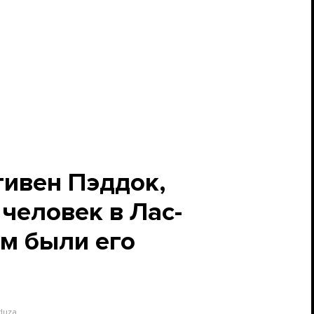
тивен Пэддок,
человек в Лас-
ем были его
duza