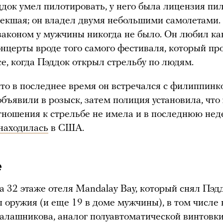
док умел пилотировать, у него была лицензия пи
текшая; он владел двумя небольшими самолетами.
законом у мужчины никогда не было. Он любил ка
онцерты вроде того самого фестиваля, который пр
се, когда Пэддок открыл стрельбу по людям.
что в последнее время он встречался с филиппин
объявили в розыск, затем полиция установила, чт
тношения к стрельбе не имела и в последнюю не
находилась
в США.
е
а 32 этаже отеля Mandalay Bay, который снял Пэд
 оружия (и еще 19 в доме мужчины), в том числе
алашникова, аналог полуавтоматической винтовк