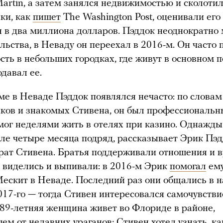
artin, а затем занялся недвижимостью и сколотил
ки, как
пишет
The Washington Post, оценивали его
 в два миллиона долларов. Пэддок неоднократно
льства, в Неваду он переехал в 2016-м. Он часто 
ть в небольших городках, где живут в основном 
одавал ее.
ме в Неваде Пэддок появлялся нечасто: по словам
ков и знакомых Стивена, он был профессиональ
мог неделями жить в отелях при казино. Однажды
еле четыре месяца подряд, рассказывает Эрик Пэд
ат Стивена. Братья поддерживали отношения и 
 виделись и выпивали: в 2016-м Эрик
помогал
ему
Мескит в Неваде. Последний раз они общались в 
017-го — тогда Стивен интересовался самочувств
 89-летняя женщина живет во Флориде в районе,
ем от недавних ураганов; Стивен хотел узнать, ка