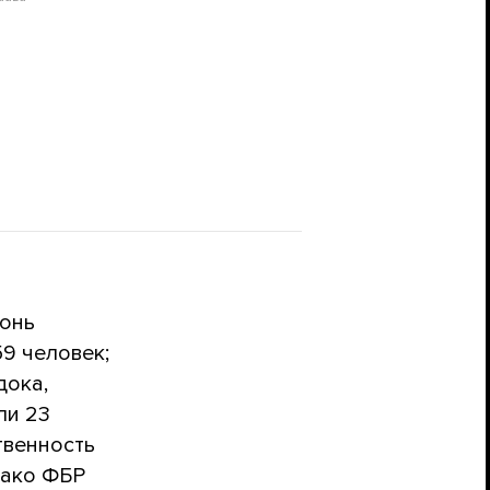
гонь
59 человек;
дока,
ли 23
твенность
нако ФБР