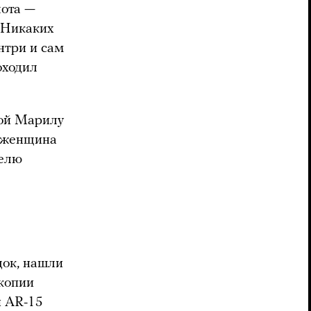
лота —
 Никаких
нтри и сам
оходил
кой Марилу
о женщина
делю
док, нашли
 копии
и AR-15