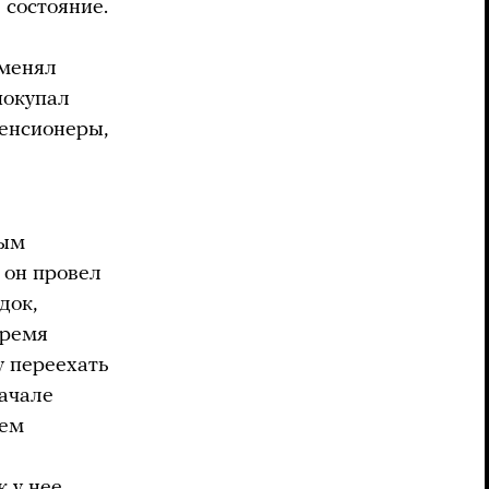
 состояние.
 менял
покупал
пенсионеры,
ным
 он провел
док,
время
 переехать
начале
ием
к у нее