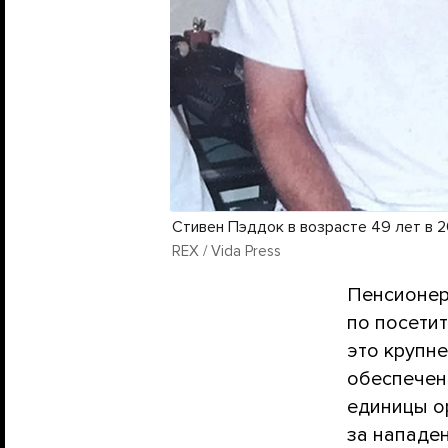
Стивен Пэддок в возрасте 49 лет в 
REX / Vida Press
Пенсионер
по посетит
это крупн
обеспеченн
единицы о
за нападе