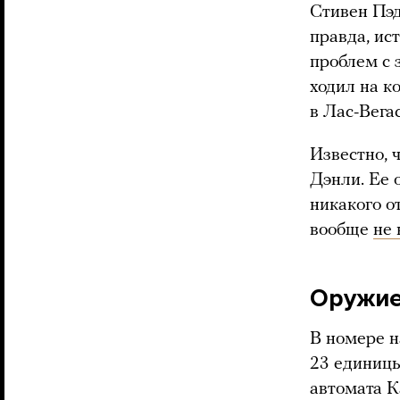
Стивен Пэд
правда, ис
проблем с 
ходил на к
в Лас-Вега
Известно, 
Дэнли. Ее 
никакого о
вообще
не 
Оружи
В номере н
23 единицы
автомата К