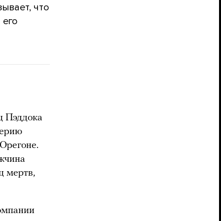
зывает, что
 его
ец Пэддока
серию
 Орегоне.
ужчина
ц мертв,
компании