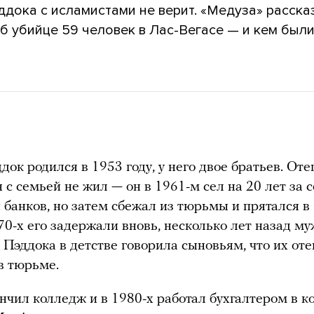
ддока с исламистами не верит. «Медуза» расска
б убийце 59 человек в Лас-Вегасе — и кем были
док родился в 1953 году, у него двое братьев. От
с семьей не жил — он в 1961-м сел на 20 лет за 
 банков, но затем сбежал из тюрьмы и прятался в
70-х его задержали вновь, несколько лет назад м
 Пэддока в детстве говорила сыновьям, что их оте
 в тюрьме.
нчил колледж и в 1980-х работал бухгалтером в 