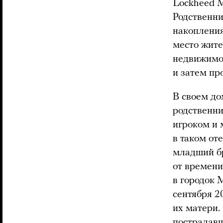
Lockheed M
Родственни
накопления
место жите
недвижимос
и затем пр
В своем до
родственни
игроком и 
в таком от
младший бр
от времени
в городок 
сентября 2
их матери.
пострадавш