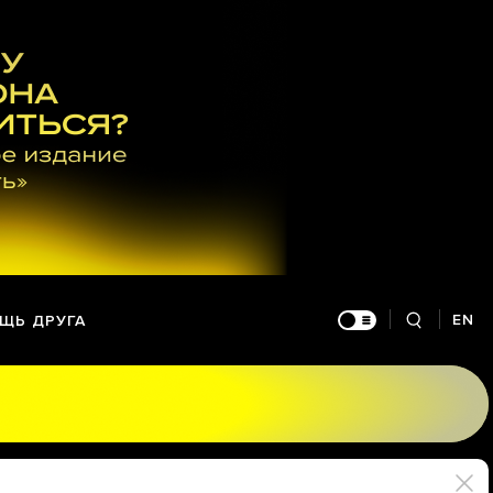
EN
ЩЬ ДРУГА