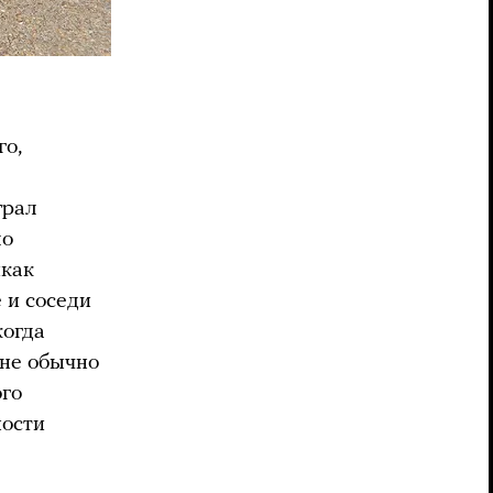
го,
грал
ло
икак
 и соседи
когда
лне обычно
ого
ности