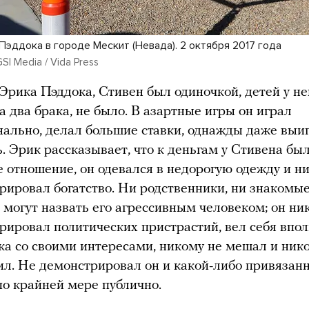
Пэддока в городе Мескит (Невада). 2 октября 2017 года
SI Media / Vida Press
Эрика Пэддока, Стивен был одиночкой, детей у не
а два брака, не было. В азартные игры он играл
ально, делал большие ставки, однажды даже выи
. Эрик рассказывает, что к деньгам у Стивена бы
 отношение, он одевался в недорогую одежду и н
рировал богатство. Ни родственники, ни знакомые
 могут назвать его агрессивным человеком; он ни
рировал политических пристрастий, вел себя впо
ка со своими интересами, никому не мешал и ник
ил. Не демонстрировал он и какой-либо привязан
по крайней мере публично.