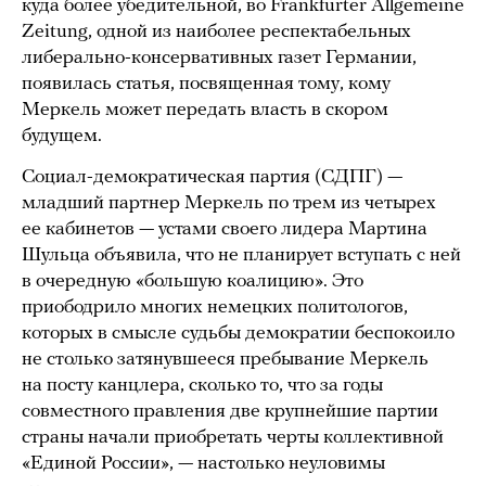
куда более убедительной, во Frankfurter Allgemeine
Zeitung, одной из наиболее респектабельных
либерально-консервативных газет Германии,
появилась статья, посвященная тому, кому
Меркель может передать власть в скором
будущем.
Социал-демократическая партия (СДПГ) —
младший партнер Меркель по трем из четырех
ее кабинетов — устами своего лидера Мартина
Шульца объявила, что не планирует вступать с ней
в очередную «большую коалицию». Это
приободрило многих немецких политологов,
которых в смысле судьбы демократии беспокоило
не столько затянувшееся пребывание Меркель
на посту канцлера, сколько то, что за годы
совместного правления две крупнейшие партии
страны начали приобретать черты коллективной
«Единой России», — настолько неуловимы