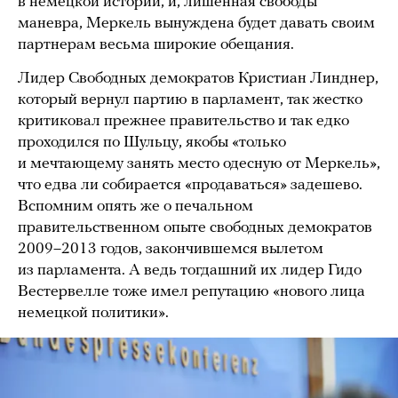
в немецкой истории, и, лишенная свободы
маневра, Меркель вынуждена будет давать своим
партнерам весьма широкие обещания.
Лидер Свободных демократов Кристиан Линднер,
который вернул партию в парламент, так жестко
критиковал прежнее правительство и так едко
проходился по Шульцу, якобы «только
и мечтающему занять место одесную от Меркель»,
что едва ли собирается «продаваться» задешево.
Вспомним опять же о печальном
правительственном опыте свободных демократов
2009–2013 годов, закончившемся вылетом
из парламента. А ведь тогдашний их лидер Гидо
Вестервелле тоже имел репутацию «нового лица
немецкой политики».