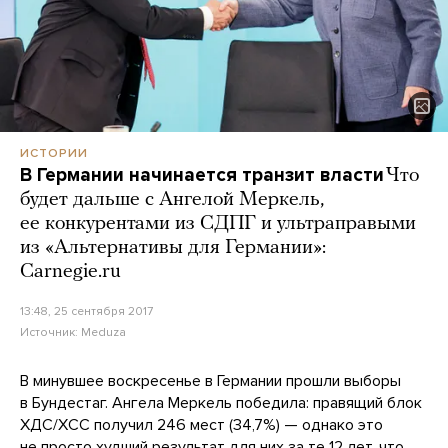
ИСТОРИИ
В Германии начинается транзит власти
Что
будет дальше с Ангелой Меркель,
ее конкурентами из СДПГ и ультраправыми
из «Альтернативы для Германии»:
Carnegie.ru
13:48, 25 сентября 2017
Источник:
Meduza
В минувшее воскресенье в Германии прошли выборы
в Бундестаг. Ангела Меркель победила: правящий блок
ХДС/ХСС получил 246 мест (34,7%) — однако это
не просто худший результат для них за те 12 лет, что