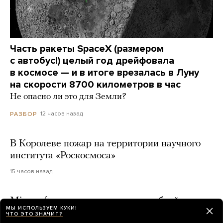
Часть ракеты SpaceX (размером
с автобус!) целый год дрейфовала
в космосе — и в итоге врезалась в Луну
на скорости 8700 километров в час
Не опасно ли это для Земли?
12 часов назад
РАЗБОР
В Королеве пожар на территории научного
института «Роскосмоса»
15 часов назад
Microsoft предупредила о масштабной
МЫ ИСПОЛЬЗУЕМ КУКИ!
кампании российских хакеров против
ЧТО ЭТО ЗНАЧИТ?