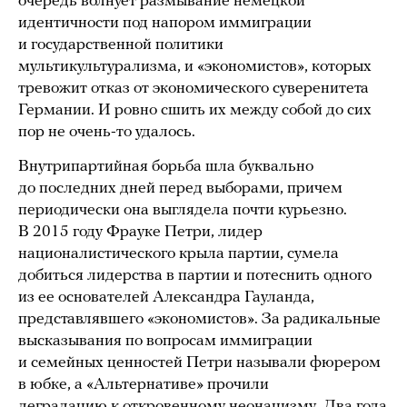
очередь волнует размывание немецкой
идентичности под напором иммиграции
и государственной политики
мультикультурализма, и «экономистов», которых
тревожит отказ от экономического суверенитета
Германии. И ровно сшить их между собой до сих
пор не очень-то удалось.
Внутрипартийная борьба шла буквально
до последних дней перед выборами, причем
периодически она выглядела почти курьезно.
В 2015 году Фрауке Петри, лидер
националистического крыла партии, сумела
добиться лидерства в партии и потеснить одного
из ее основателей Александра Гауланда,
представлявшего «экономистов». За радикальные
высказывания по вопросам иммиграции
и семейных ценностей Петри называли фюрером
в юбке, а «Альтернативе» прочили
деградацию к откровенному неонацизму. Два года