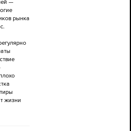
лей —
ногие
иков рынка
с.
регулярно
латы
тствие
о
плохо
стка
ртиры
от жизни