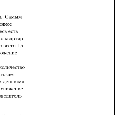
ть. Самым
енное
сь есть
но
квартир
 всего 1,5–
ложение
количество
должает
 деньгами.
а снижение
оводитель