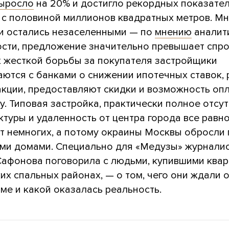
ыросло
на 20% и достигло рекордных показате
х с половиной миллионов квадратных метров. М
 и остались незаселенными — по
мнению
аналит
сти, предложение значительно превышает спро
х жесткой борьбы за покупателя застройщики
аются с банками о снижении ипотечных ставок, 
акции, предоставляют скидки и возможность оп
у. Типовая застройка, практически полное отсу
туры и удаленность от центра города все равн
т немногих, а потому окраины Москвы обросли 
ми домами. Специально для «Медузы» журнали
Сафонова поговорила с людьми, купившими ква
их спальных районах, — о том, чего они ждали 
ме и какой оказалась реальность.