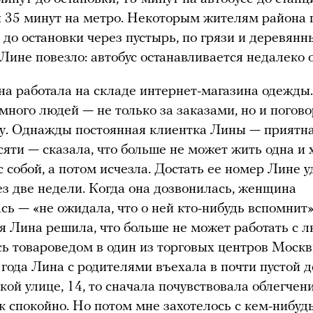
 35 минут на метро. Некоторым жителям района 
 до остановки через пустырь, по грязи и деревян
Лине повезло: автобус останавливается недалеко о
а работала на складе интернет-магазина одежды.
много людей — не только за заказами, но и погово
шу. Однажды постоянная клиентка Лины — приятн
сяти — сказала, что больше не может жить одна и 
с собой, а потом исчезла. Достать ее номер Лине 
ез две недели. Когда она дозвонилась, женщина
сь — «не ожидала, что о ней кто-нибудь вспомнит»
ая Лина решила, что больше не может работать с 
сь товароведом в один из торговых центров Москв
 года Лина с родителями въехала в почти пустой 
кой улице, 14, то сначала почувствовала облегчен
так спокойно. Но потом мне захотелось с кем-нибуд