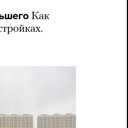
льшего
Как
стройках.