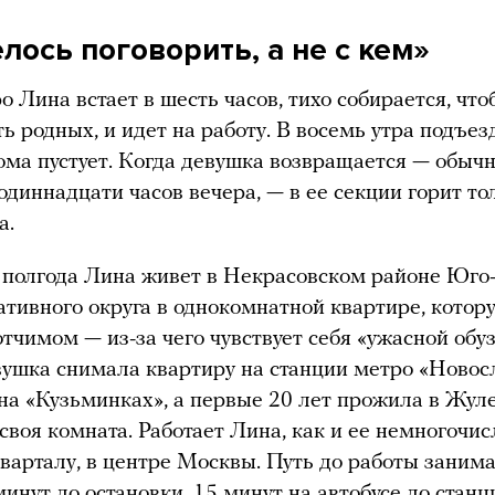
лось поговорить, а не с кем»
о Лина встает в шесть часов, тихо собирается, что
ь родных, и идет на работу. В восемь утра подъез
ома пустует. Когда девушка возвращается — обыч
одиннадцати часов вечера, — в ее секции горит то
а.
полгода Лина живет в Некрасовском районе Юго
тивного округа в однокомнатной квартире, котор
отчимом — из-за чего чувствует себя «ужасной обуз
ушка снимала квартиру на станции метро «Новосл
 на «Кузьминках», а первые 20 лет прожила в Жуле
 своя комната. Работает Лина, как и ее немногочи
кварталу, в центре Москвы. Путь до работы занима
минут до остановки, 15 минут на автобусе до станц