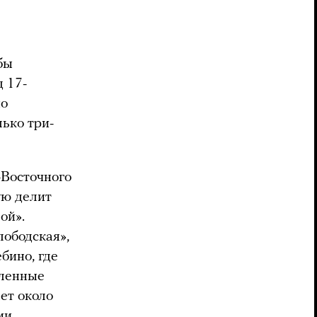
бы
д 17-
но
лько три-
-Восточного
ую делит
ой».
ободская»,
бино, где
сленные
ет около
ии