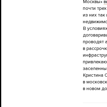
Москвы»
в
почти тре
из них так
недвижимо
В условия
договарив
проводят 
в рассрочк
инфраструк
привлекаю
заселенны
Кристина 
в московск
в новом до