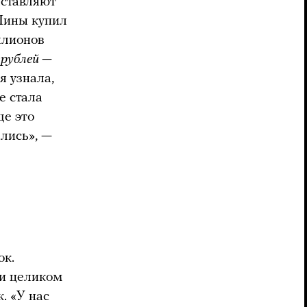
аставляют
Лины купил
ллионов
 рублей —
я узнала,
е стала
ще это
лись», —
ок.
ти целиком
. «У нас