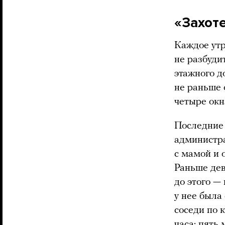
«Захоте
Каждое утр
не разбудит
этажного д
не раньше 
четыре окн
Последние 
администра
с мамой и 
Раньше дев
до этого —
у нее была
соседи по 
часа: пять 