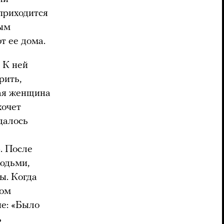
приходится
ным
т ее дома.
 К ней
рить,
ая женщина
хочет
удалось
. После
людьми,
ы. Когда
дом
ие: «Было
ь