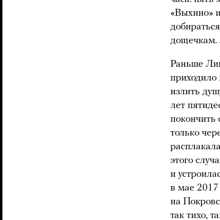
«Выхино» и
добираться
дощечкам. 
Раньше Лин
приходило 
излить ду
лет пятиде
покончить 
только чер
расплакала
этого случ
и устроила
в мае 2017
на Покровс
так тихо, 