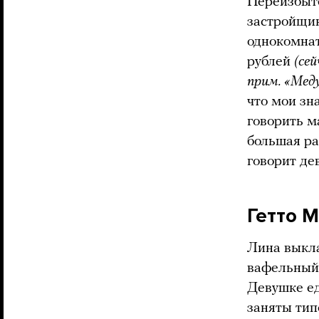
Переизбыто
застройщи
однокомнат
рублей
(се
прим. «Мед
что мои зн
говорить м
большая ра
говорит де
Гетто 
Лина выкла
вафельный 
Девушке ед
заняты тип