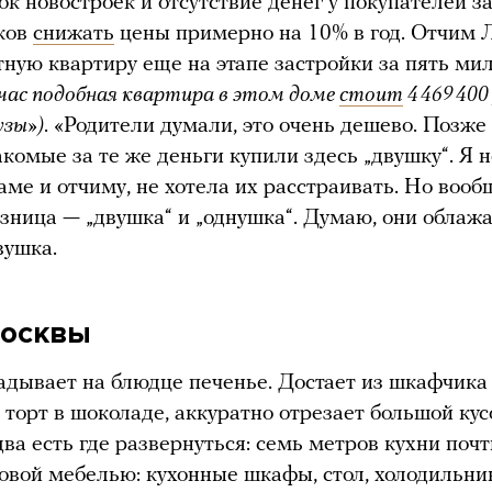
к новостроек и отсутствие денег у покупателей з
ков
снижать
цены примерно на 10% в год. Отчим 
ную квартиру еще на этапе застройки за пять ми
йчас подобная квартира в этом доме
стоит
4 469 400
узы»)
. «Родители думали, это очень дешево. Позже 
акомые за те же деньги купили здесь „двушку“. Я н
аме и отчиму, не хотела их расстраивать. Но вооб
зница — „двушка“ и „однушка“. Думаю, они облажа
вушка.
Москвы
дывает на блюдце печенье. Достает из шкафчика
торт в шоколаде, аккуратно отрезает большой кус
ва есть где развернуться: семь метров кухни поч
овой мебелью: кухонные шкафы, стол, холодильник