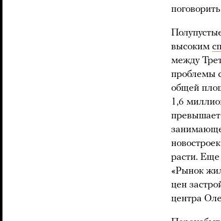
поговорить,
Полупустые
высоким
с
между Тре
проблемы с
общей площ
1,6 миллио
превышает 
занимающег
новостроек
расти. Еще
«Рынок жил
цен застро
центра Оле