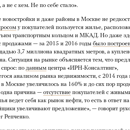
 а не с кем. Не по себе стало».
 новостройки и даже районы в Москве не редкос
просом
у покупателей пользуется жилье, располож
тьим транспортным кольцом и МКАД. Но даже зде
 продажами — за 2015 и 2016 годы
было построе
адью 3,7 миллиона квадратных метров, а куплено
на. Ситуация на рынке объясняется тем, что пред
спрос: по
данным
центра «ИРН-Консалтинг»,
ося анализом рынка недвижимости, с 2014 года 
 в Москве увеличилось на 160% и до сих пор про
 одна причина —
отсутствие
покупателей с живыми
ья ведет себя как рынок нефти, то есть в ответ н
йщики увеличивают предложение», — говорит рук
г Репченко.