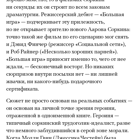
ни секунды: их он строит по всем законам
драматургии. Режиссерский дебют — «Большая
игра» — подчеркивает эту прилежность,
но не открывает зрителю нового Аарона Соркина:
точно такой же фильм по его сценарию мог снять
и Дэвид Финчер (режиссер «Социальной сети»),
и Роб Райнер («Несколько хороших парней»).
«Большая игра» приносит именно то, чего от нее
ждали, — бесконечный восторг. Но никаких
сюрпризов внутри посылки нет — ни лишней
жвачки, ни какого-нибудь подарочного
сертификата.
Сюжет не просто основан на реальных событиях —
он основан на личной точке зрения героини,
отраженной в одноименной книге. Героиня —
типичный соркинский трудоголик-идеалист, разве
что немного заблудившийся в серой зоне морали.
Когда Молли Гвин (Джессика Честейн) была