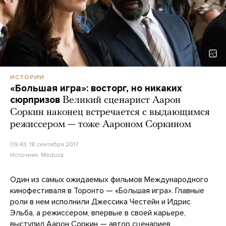
ИСТОРИИ
«Большая игра»: восторг, но никаких
сюрпризов
Великий сценарист Аарон
Соркин наконец встречается с выдающимся
режиссером — тоже Аароном Соркином
09:43, 18 сентября 2017
Источник:
Meduza
Один из самых ожидаемых фильмов Международного
кинофестиваля в Торонто — «Большая игра». Главные
роли в нем исполнили Джессика Честейн и Идрис
Эльба, а режиссером, впервые в своей карьере,
выступил Аарон Соркин — автор сценариев