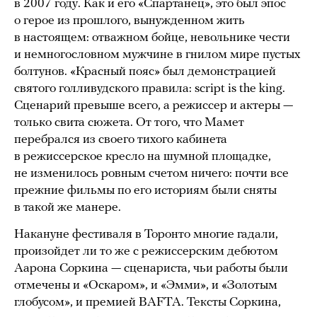
в 2007 году. Как и его «Спартанец», это был эпос
о герое из прошлого, вынужденном жить
в настоящем: отважном бойце, невольнике чести
и немногословном мужчине в гнилом мире пустых
болтунов. «Красный пояс» был демонстрацией
святого голливудского правила: script is the king.
Сценарий превыше всего, а режиссер и актеры —
только свита сюжета. От того, что Мамет
перебрался из своего тихого кабинета
в режиссерское кресло на шумной площадке,
не изменилось ровным счетом ничего: почти все
прежние фильмы по его историям были сняты
в такой же манере.
Накануне фестиваля в Торонто многие гадали,
произойдет ли то же с режиссерским дебютом
Аарона Соркина — сценариста, чьи работы были
отмечены и «Оскаром», и «Эмми», и «Золотым
глобусом», и премией BAFTA. Тексты Соркина,