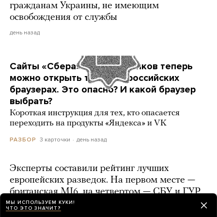
гражданам Украины, не имеющим
освобождения от службы
день назад
Сайты «Сбера» и других банков теперь
можно открыть только в российских
браузерах. Это опасно? И какой браузер
выбрать?
Короткая инструкция для тех, кто опасается
переходить на продукты «Яндекса» и VK
3 карточки
день назад
РАЗБОР
Эксперты составили рейтинг лучших
европейских разведок. На первом месте —
британская MI6, на четвертом — СБУ и ГУР
МЫ ИСПОЛЬЗУЕМ КУКИ!
день назад
ЧТО ЭТО ЗНАЧИТ?