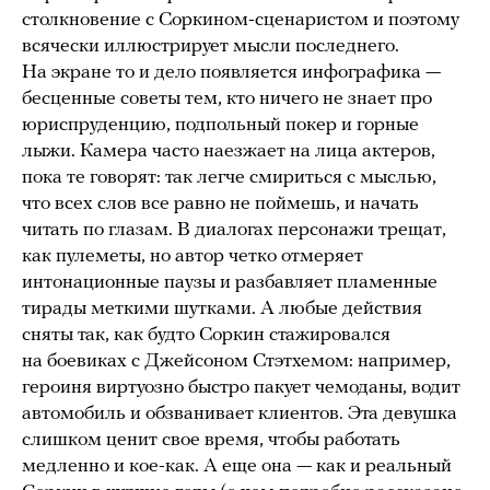
столкновение с Соркином-сценаристом и поэтому
всячески иллюстрирует мысли последнего.
На экране то и дело появляется инфографика —
бесценные советы тем, кто ничего не знает про
юриспруденцию, подпольный покер и горные
лыжи. Камера часто наезжает на лица актеров,
пока те говорят: так легче смириться с мыслью,
что всех слов все равно не поймешь, и начать
читать по глазам. В диалогах персонажи трещат,
как пулеметы, но автор четко отмеряет
интонационные паузы и разбавляет пламенные
тирады меткими шутками. А любые действия
сняты так, как будто Соркин стажировался
на боевиках с Джейсоном Стэтхемом: например,
героиня виртуозно быстро пакует чемоданы, водит
автомобиль и обзванивает клиентов. Эта девушка
слишком ценит свое время, чтобы работать
медленно и кое-как. А еще она — как и реальный