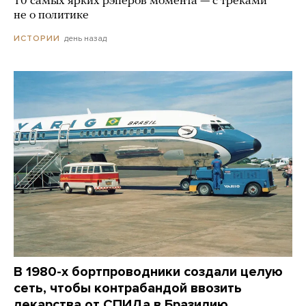
10 самых ярких рэперов момента — с треками
не о политике
день назад
ИСТОРИИ
В 1980-х бортпроводники создали целую
сеть, чтобы контрабандой ввозить
лекарства от СПИДа в Бразилию