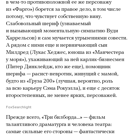
в чем-то противоположной ее же персонажу
из «Фарго») борется за правое дело, в том числе
потому, что чувствует собственную вину.
Слабовольный шериф (узнаваемый
и вызывающий моментальную симпатию Вуди
Харрельсон) и сам мучается угрызениями совести.
А рядом с ними еще и нервничающий сын
Милдред (Лукас Хеджес, юноша из «Манчестера
у моря»), ухаживающий за ней карлик-бизнесмен
(Питер Динклейдж, кто же еще), помощник
шерифа — расист-невротик, живущий с мамой,
будто из «Груза 200» (лучшая, вероятно, роль
за всю карьеру Сэма Рокуэлла), и еще с десяток
второстепенных, не менее ярких, персонажей.
FoxSearchlight
Прежде всего, «Три билборда…» — фильм
талантливого драматурга и человека театра:
самые сильные его стороны — фантастически