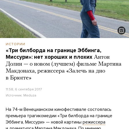
ИСТОРИИ
«Три билборда на границе Эббинга,
Миссури»: нет хороших и плохих
Антон
Долин — о новом (лучшем) фильме Мартина
Макдонаха, режиссера «Залечь на дно
в Брюгге»
11:58, 6 сентября 2017
Источник:
Meduza
На 74-м Венецианском кинофестивале состоялась
премьера трагикомедии «Три билборда на границе
Эббинга, Миссури» — новой картины
режиссера
и драматурга Мартина Макдонаха
. По мнению