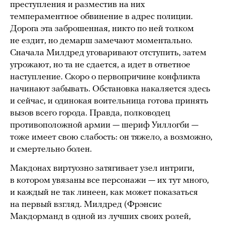
преступления и разместив на них
темпераментное обвинение в адрес полиции.
Дорога эта заброшенная, никто по ней толком
не ездит, но демарш замечают моментально.
Сначала Милдред уговаривают отступить, затем
угрожают, но та не сдается, а идет в ответное
наступление. Скоро о первопричине конфликта
начинают забывать. Обстановка накаляется здесь
и сейчас, и одинокая воительница готова принять
вызов всего города. Правда, полководец
противоположной армии — шериф Уиллогби —
тоже имеет свою слабость: он тяжело, а возможно,
и смертельно болен.
Макдонах виртуозно затягивает узел интриги,
в котором увязаны все персонажи — их тут много,
и каждый не так линеен, как может показаться
на первый взгляд. Милдред (Фрэнсис
Макдорманд в одной из лучших своих ролей,