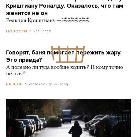
Криштиану Роналду. Оказалось, что там
женится не он
Реакция Криштиану — 🤣🤣🤣🤣🤣
21 час назад
НОВОСТИ
Говорят, баня помогает пережить жару.
Это правда?
А полезно ли туда вообще ходить? И кому точно
нельзя?
9 карточек
день назад
РАЗБОР