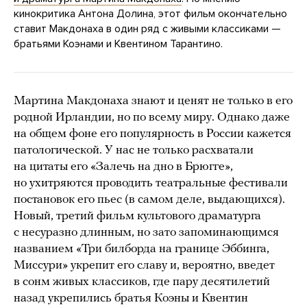
кинокритика Антона Долина, этот фильм окончательно
ставит Макдонаха в один ряд с живыми классиками —
братьями Коэнами и Квентином Тарантино.
Мартина Макдонаха знают и ценят не только в его
родной Ирландии, но по всему миру. Однако даже
на общем фоне его популярность в России кажется
патологической. У нас не только расхватали
на цитаты его «Залечь на дно в Брюгге»,
но ухитряются проводить театральные фестивали
постановок его пьес (в самом деле, выдающихся).
Новый, третий фильм культового драматурга
с несуразно длинным, но зато запоминающимся
названием «Три билборда на границе Эббинга,
Миссури» укрепит его славу и, вероятно, введет
в сонм живых классиков, где пару десятилетий
назад укрепились братья Коэны и Квентин