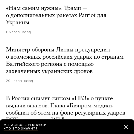
«Нам самим нужны». Трамп —
о дополнительных ракетах Patriot для
Украины
8 часов назад
Министр обороны Литвы предупредил
о возможных российских ударах по странам
Балтийского региона с помощью
захваченных украинских дронов
20 часов назад
В России снимут ситком «ПВЗ» о пункте
выдачи заказов. Глава «Газпром-медиа»
сообщил об этом на фоне регулярных ударов
ВСУ по складам Wildberries
МЫ ИСПОЛЬЗУЕМ КУКИ!
ЧТО ЭТО ЗНАЧИТ?
21 час назад