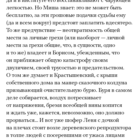
да и в институте его восстанавливают с чарующей
легкостью. Но Миша знает: это не может быть
бесплатно, за эти грошовые подачки судьбы ему
(да и всем вокруг) предстоит заплатить вдесятеро.
То же предчувствие — неотвратимость общей
мести за личные грехи (или наоборот — личной
мести за грехи общие, что, в сущности, одно
и то же) владеет и Борисом, убежденным, что
он приближает общую катастрофу своим
двуличием, своей трусостью и предательством.
О том же думает и Крастышевский, с крыши
собственного дома на манер сказочного колдуна
призывающий очистительную бурю. Буря в самом
деле собирается, воздух потрескивает
от напряжения, бремя всеобщей вины копится
и ждать уже, кажется, невозможно, оно должно
прорваться… И вот уже шофер Леня с дочкой
на плечах стоит возле деревенского репродуктора
в толпе людей с посеревшими от ужаса лицами