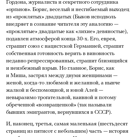
Гордона, журналиста и секретного сотрудника
«органов». Борис, веселый и несгибаемый выходец
из «проклятых» двадцатых (Быков исподволь
внедряет в сознание читателя эту аналогию —
«проклятые» двадцатые как «лихие» девяностые),
подавлен атмосферой конца 30-х. Его, еврея,
страшит союз с нацистской Германией, страшит
собственная готовность верить в виновность
недавно репрессированных, страшит близящийся
и неизбежный взрыв. Но главное, Борис, как
и Миша, застрял между двумя женщинами —
женой, когда-то любимой и желанной, а нынче
жалкой и беспомощной, и юной Алей —
невыразимо трогательной, наивной и потому
обреченной «возвращенкой» (так называли
бывших эмигрантов, вернувшихся в СССР).
И, наконец, третья, самая маленькая (шестьдесят
страниц из пятисот с небольшим) часть — история