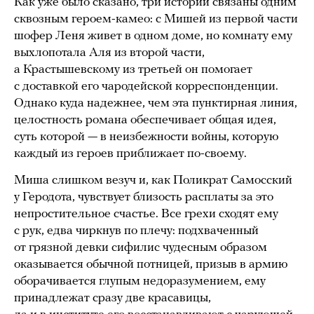
Как уже было сказано, три истории связаны одним
сквозным героем-камео: с Мишей из первой части
шофер Леня живет в одном доме, но комнату ему
выхлопотала Аля из второй части,
а Крастышевскому из третьей он помогает
с доставкой его чародейской корреспонденции.
Однако куда надежнее, чем эта пунктирная линия,
целостность романа обеспечивает общая идея,
суть которой — в неизбежности войны, которую
каждый из героев приближает по-своему.
Миша слишком везуч и, как Поликрат Самосский
у Геродота, чувствует близость расплаты за это
непростительное счастье. Все грехи сходят ему
с рук, едва чиркнув по плечу: подхваченный
от грязной девки сифилис чудесным образом
оказывается обычной потницей, призыв в армию
оборачивается глупым недоразумением, ему
принадлежат сразу две красавицы,