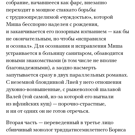
собрание, начавшееся как фарс, внезапно
переходит в мощное стаккато борьбы
с трудноопределимой «чуждостью», которой
Миша бесспорно наделен с рождения,
и заканчивается его позорным изгнанием — как бы
не окончательным, но чтобы «исправился
и осознал». Для осознания и исправления Миша
устраивается в больницу санитаром, обзаводится
новыми знакомствами (в том числе не вполне
благонадежными), а заодно насмерть
запутывается сразу в двух параллельных романах.
С неземной блондинкой Лией у него отношения
духовно-возвышенные, с рыжеволосой шалавой
Валей (той самой, из-за которой его выгнали
из ифлийских кущ) — порочно-страстные,
и ни от одних он не готов отречься.
Вторая часть — переведенный в третье лицо
сбивчивый монолог тридцатисемилетнего Бориса