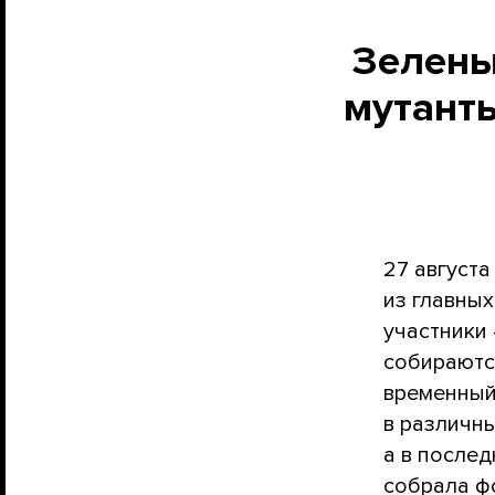
Зелены
мутант
27 августа
из главны
участники 
собираются
временный
в различн
а в после
собрала фо