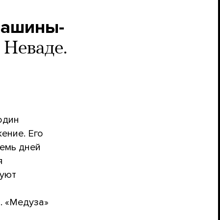
машины-
 Неваде.
один
ение. Его
семь дней
я
вуют
. «Медуза»