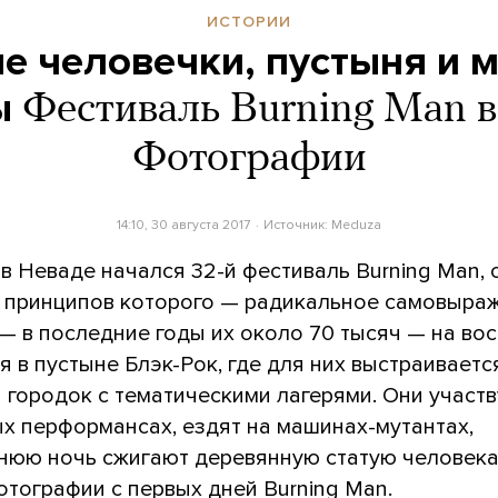
ИСТОРИИ
е человечки, пустыня и 
ы
Фестиваль Burning Man в
Фотографии
14:10, 30 августа 2017
Источник:
Meduza
 в Неваде начался 32-й фестиваль Burning Man, 
х принципов которого — радикальное самовыраж
— в последние годы их около 70 тысяч — на во
 в пустыне Блэк-Рок, где для них выстраиваетс
 городок с тематическими лагерями. Они участ
ых перформансах, ездят на машинах-мутантах,
днюю ночь сжигают деревянную статую человека
тографии с первых дней Burning Man.